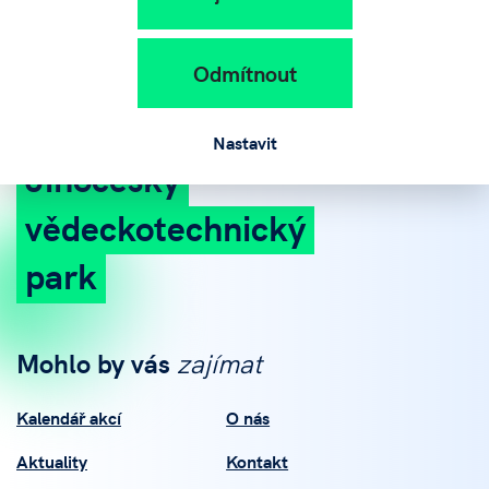
Odmítnout
Nastavit
Jihočeský
vědeckotechnický
park
Mohlo by vás
zajímat
Kalendář akcí
O nás
Aktuality
Kontakt