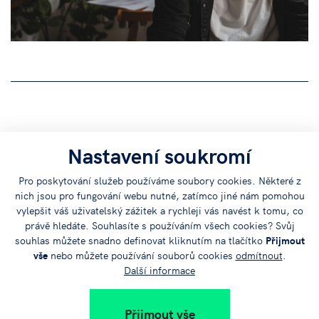
Sdílejte
Nastavení soukromí
článek na:
Pro poskytování služeb používáme soubory cookies. Některé z
nich jsou pro fungování webu nutné, zatímco jiné nám pomohou
vylepšit váš uživatelský zážitek a rychleji vás navést k tomu, co
právě hledáte. Souhlasíte s používáním všech cookies? Svůj
souhlas můžete snadno definovat kliknutím na tlačítko
Přijmout
vše
nebo můžete používání souborů cookies
odmítnout
.
Další informace
+420 383 579 111
Přijmout vše
info@jvtp.cz