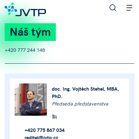
M
Náš tým
+420 777 244 148
doc. Ing. Vojtěch Stehel, MBA,
PhD.
Předseda představenstva
+420 775 867 034
reditel@jvtp.cz