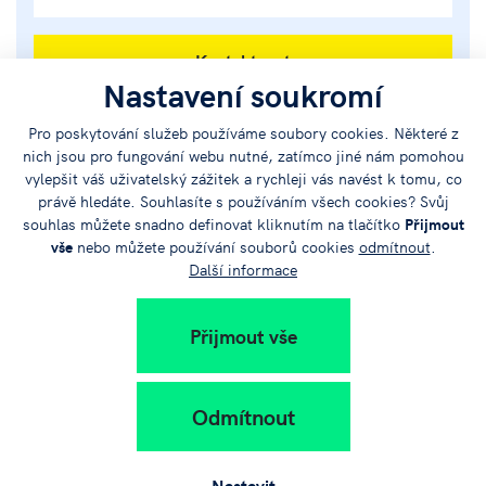
Kontaktovat
Nastavení soukromí
Pro poskytování služeb používáme soubory cookies. Některé z
nich jsou pro fungování webu nutné, zatímco jiné nám pomohou
vylepšit váš uživatelský zážitek a rychleji vás navést k tomu, co
Radek Zavadil
právě hledáte. Souhlasíte s používáním všech cookies? Svůj
Technik
souhlas můžete snadno definovat kliknutím na tlačítko
Přijmout
vše
nebo můžete používání souborů cookies
odmítnout
.
Další informace
+420 777 029 594
zavadil@jvtp.cz
Přijmout vše
Kontaktovat
Odmítnout
Nastavit