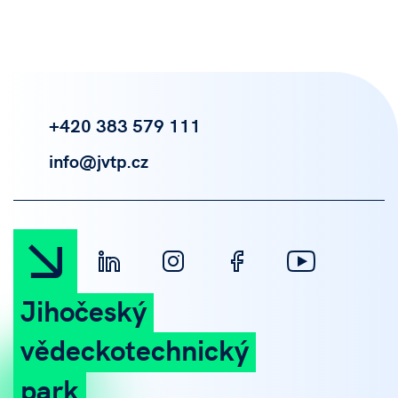
+420 383 579 111
info@jvtp.cz
Jihočeský
vědeckotechnický
park