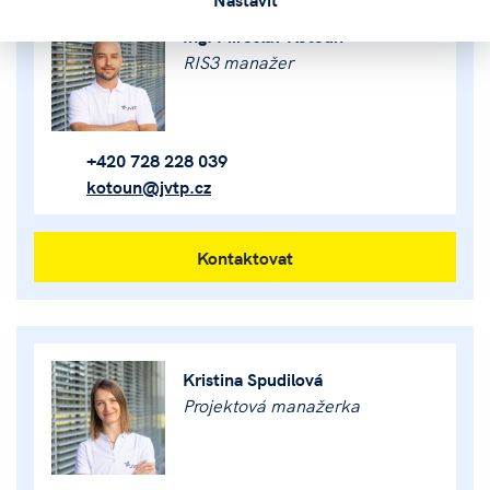
Ing. Miroslav Kotoun
RIS3 manažer
+420 728 228 039
kotoun@jvtp.cz
Kontaktovat
Kristina Spudilová
Projektová manažerka