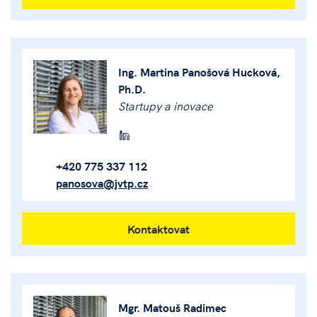
Ing. Martina Panošová Hucková,
Ph.D.
Startupy a inovace
+420 775 337 112
panosova@jvtp.cz
Kontaktovat
Mgr. Matouš Radimec