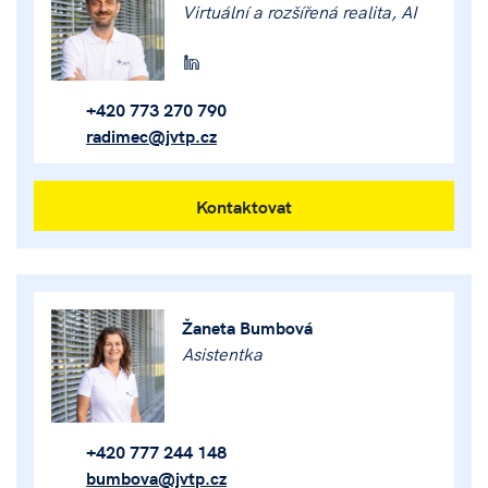
Virtuální a rozšířená realita, AI
+420 773 270 790
radimec@jvtp.cz
Kontaktovat
Žaneta Bumbová
Asistentka
+420 777 244 148
bumbova@jvtp.cz