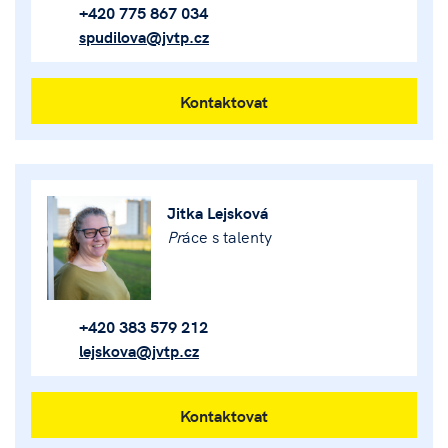
+420 775 867 034
spudilova@jvtp.cz
Kontaktovat
Jitka Lejsková
Pr
áce s talenty
+420 383 579 212
lejskova@jvtp.cz
Kontaktovat