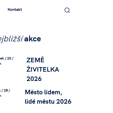
Kontakt
jbližší
akce
ZEMĚ
ek / 20 /
n
ŽIVITELKA
2026
Město lidem,
 / 28 /
n
lidé městu 2026