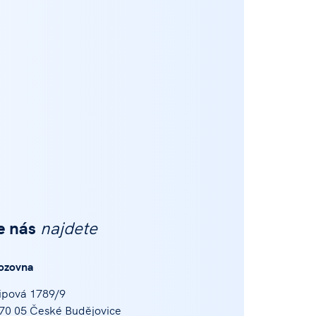
e nás
najdete
ozovna
ipová 1789/9
70 05 České Budějovice