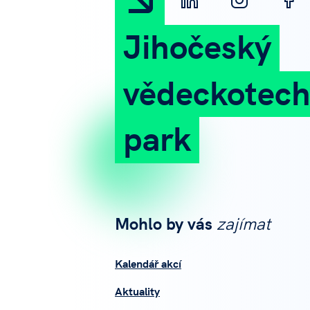
Jihočeský
vědeckotech
park
Mohlo by vás
zajímat
Kalendář akcí
Aktuality