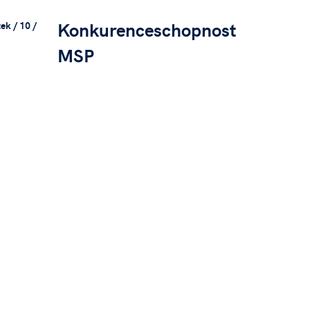
Konkurenceschopnost
ek / 10 /
MSP