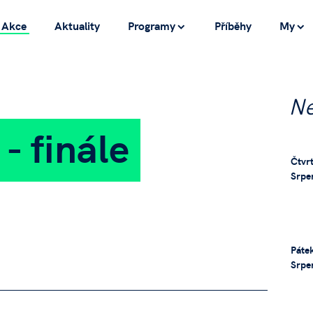
Akce
Aktuality
Programy
Příběhy
My
Ne
- finále
Čtvrt
Srpe
Pátek
Srpe