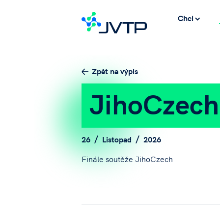
Chci
Zpět na výpis
JihoCzech 
26
Listopad
2026
Finále soutěže JihoCzech