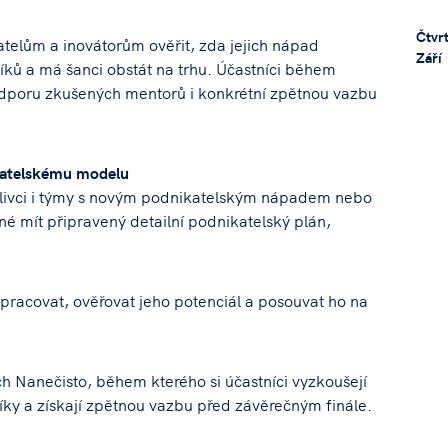
Čtvrt
elům a inovátorům ověřit, zda jejich nápad
Září
ů a má šanci obstát na trhu. Účastníci během
podporu zkušených mentorů i konkrétní zpětnou vazbu
katelskému modelu
tlivci i týmy s novým podnikatelským nápadem nebo
é mít připravený detailní podnikatelský plán,
 pracovat, ověřovat jeho potenciál a posouvat ho na
 Nanečisto, během kterého si účastníci vyzkoušejí
íky a získají zpětnou vazbu před závěrečným finále.