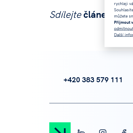
rychleji v
Souhlasít
Sdílejte
článek na:
můžete sn
Přijmout 
odmítnou
Další inf
+420 383 579 111