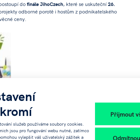
postoupí do
finále JihoCzech
, které se uskuteční
26.
é projekty odborné porotě i hostům z podnikatelského
 věcné ceny.
tavení
kromí
Přijmout v
tování služeb používáme soubory cookies.
 nich jsou pro fungování webu nutné, zatímco
Odmítnou
pomohou vylepšit váš uživatelský zážitek a