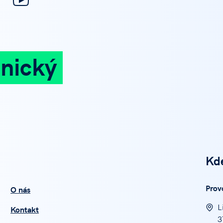
nický
Kd
Prov
O nás
L
Kontakt
3