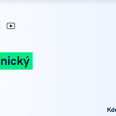
nický
Kd