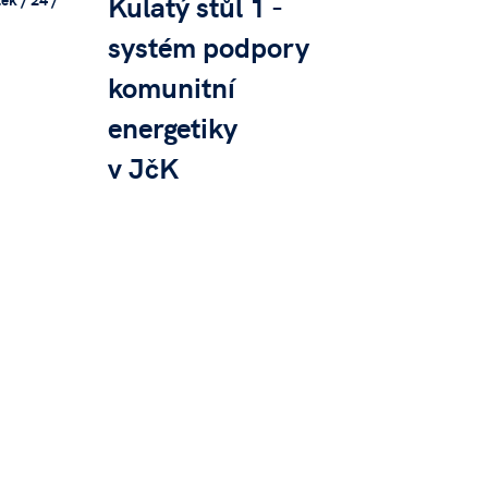
Kulatý stůl 1 -
systém podpory
komunitní
energetiky
v JčK