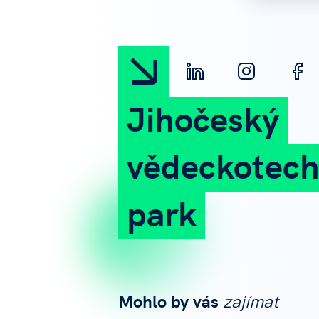
Jihočeský
vědeckotech
park
Mohlo by vás
zajímat