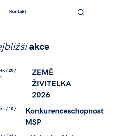
Kontakt
jbližší
akce
ZEMĚ
ek / 20 /
n
ŽIVITELKA
2026
Konkurenceschopnost
ek / 10 /
MSP
ek / 24 /