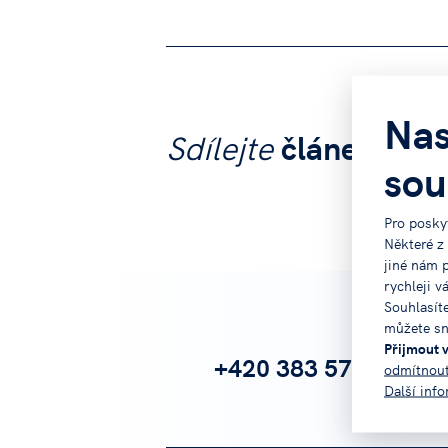
Nas
Sdílejte
článek na:
sou
Pro posky
Některé z
jiné nám 
rychleji v
Souhlasít
můžete sn
Přijmout 
+420 383 579 111
odmítnou
Další inf