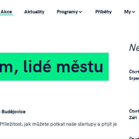
Akce
Aktuality
Programy
Příběhy
My
Ne
m, lidé městu
Čtvrt
Srpe
Čtvrt
 Budějovice
Září
říležitost, jak můžete potkat naše startupy a přijít je
Čtvrt