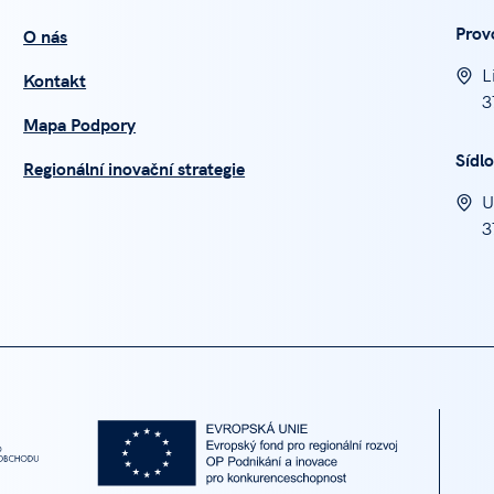
Prov
O nás
L
Kontakt
3
Mapa Podpory
Sídlo
Regionální inovační strategie
U
3