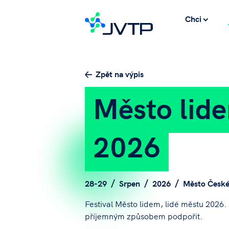
Chci
Zpět na výpis
Město lide
2026
28-29
Srpen
2026
Město České
Festival Město lidem, lidé městu 2026. P
příjemným způsobem podpořit.