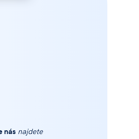
e nás
najdete