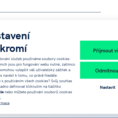
tavení
kromí
Přijmout v
tování služeb používáme soubory cookies.
 nich jsou pro fungování webu nutné, zatímco
Odmítnou
pomohou vylepšit váš uživatelský zážitek a
ás navést k tomu, co právě hledáte.
e s používáním všech cookies? Svůj souhlas
adno definovat kliknutím na tlačítko
Nastavit
vše
nebo můžete používání souborů cookies
info@jvtp.cz
t
.
ormace