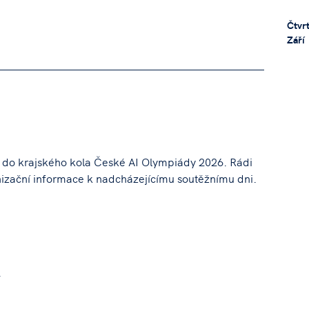
Čtvrt
Září
ů do krajského kola České AI Olympiády 2026. Rádi
izační informace k nadcházejícímu soutěžnímu dni.
.