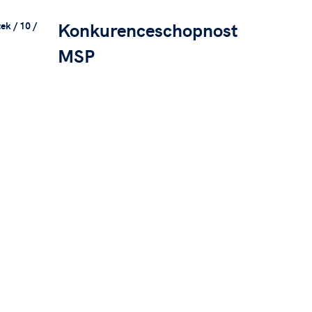
Konkurenceschopnost
ek / 10 /
MSP