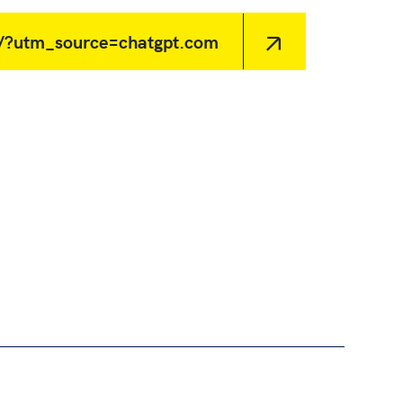
z/?utm_source=chatgpt.com