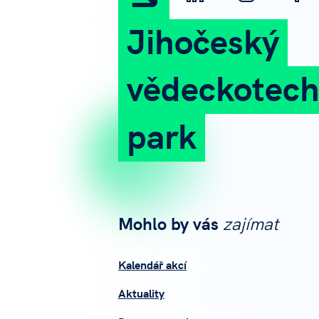
Jihočeský
vědeckotech
park
Mohlo by vás
zajímat
Kalendář akcí
Aktuality