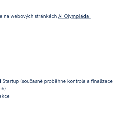
te na webových stránkách
AI Olympiáda.
I Startup (současně proběhne kontrola a finalizace
ch)
 akce