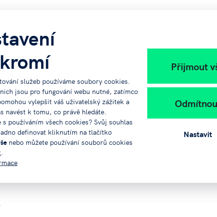
h organizátora v předem připraveném prostředí.
tní notebook ani jinou techniku.
tavení
kromí
Přijmout v
tování služeb používáme soubory cookies.
o drobné občerstvení a pitný režim.
 nich jsou pro fungování webu nutné, zatímco
Odmítnou
pomohou vylepšit váš uživatelský zážitek a
tovat.
ás navést k tomu, co právě hledáte.
e s používáním všech cookies? Svůj souhlas
adno definovat kliknutím na tlačítko
Nastavit
tudenty.
vše
nebo můžete používání souborů cookies
t
.
ormace
.