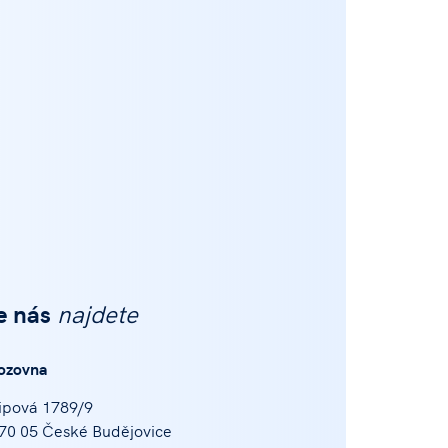
e nás
najdete
ozovna
ipová 1789/9
70 05 České Budějovice