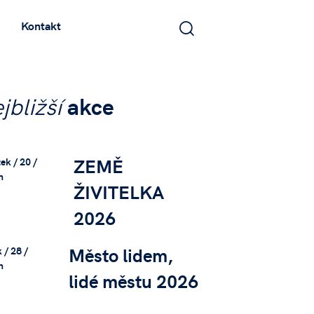
Kontakt
jbližší
akce
ZEMĚ
ek / 20 /
n
ŽIVITELKA
2026
Město lidem,
 / 28 /
n
lidé městu 2026