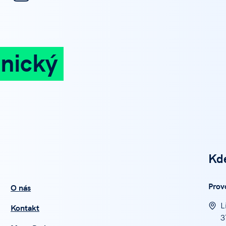
nický
Kd
Prov
O nás
L
Kontakt
3