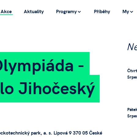
Akce
Aktuality
Programy
Příběhy
My
Ne
Olympiáda -
Čtvrt
Srpe
lo Jihočeský
Pátek
Srpe
ckotechnický park, a. s. Lipová 9 370 05 České