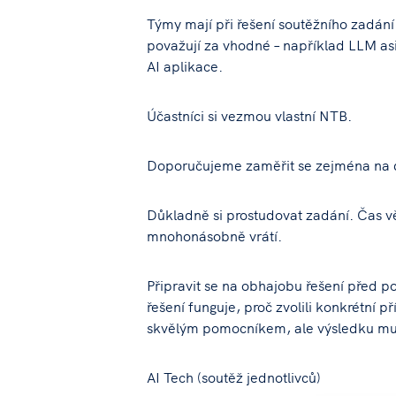
Týmy mají při řešení soutěžního zadání
považují za vhodné – například LLM asis
AI aplikace.
Účastníci si vezmou vlastní NTB.
Doporučujeme zaměřit se zejména na d
Důkladně si prostudovat zadání. Čas
mnohonásobně vrátí.
Připravit se na obhajobu řešení před po
řešení funguje, proč zvolili konkrétní p
skvělým pomocníkem, ale výsledku mu
AI Tech (soutěž jednotlivců)