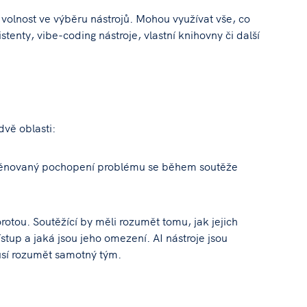
 volnost ve výběru nástrojů. Mohou využívat vše, co
tenty, vibe-coding nástroje, vlastní knihovny či další
vě oblasti:
 věnovaný pochopení problému se během soutěže
rotou. Soutěžící by měli rozumět tomu, jak jejich
řístup a jaká jsou jeho omezení. AI nástroje jsou
sí rozumět samotný tým.