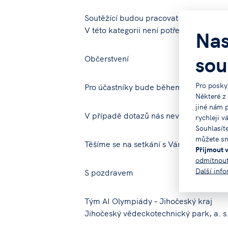
Soutěžící budou pracovat na počítačíc
V této kategorii není potřeba vozit vlas
Nas
sou
Občerstvení
Pro posky
Pro účastníky bude během dne zajištěn
Některé z
jiné nám 
V případě dotazů nás neváhejte kontak
rychleji v
Souhlasít
můžete sn
Těšíme se na setkání s Vámi a Vašimi s
Přijmout 
odmítnou
Další inf
S pozdravem
Tým AI Olympiády – Jihočeský kraj
Jihočeský vědeckotechnický park, a. s