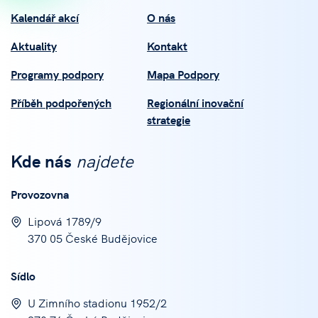
Kalendář akcí
O nás
Aktuality
Kontakt
Programy podpory
Mapa Podpory
Příběh podpořených
Regionální inovační
strategie
Kde nás
najdete
Provozovna
Lipová 1789/9
370 05 České Budějovice
Sídlo
U Zimního stadionu 1952/2