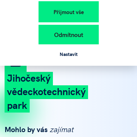
Přijmout vše
+420 383 579 111
info@jvtp.cz
Odmítnout
Nastavit
Jihočeský
vědeckotechnický
park
Mohlo by vás
zajímat