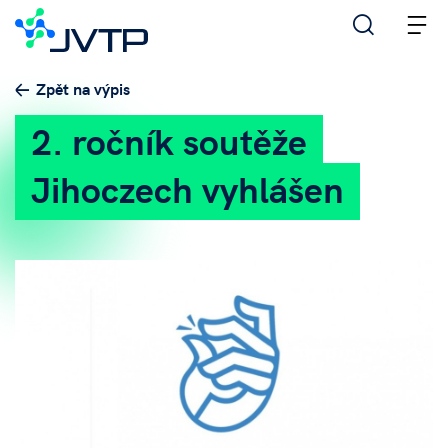
M
Zpět na výpis
2. ročník soutěže
Jihoczech vyhlášen