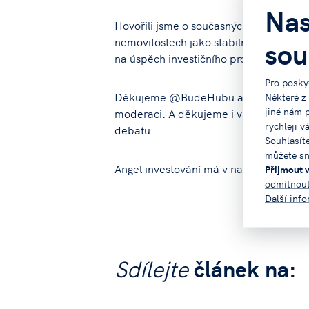
Nas
Hovořili jsme o současných trendech – o
sou
nemovitostech jako stabilní jistotě, jak 
na úspěch investičního propojení.
Pro posky
Některé z
Děkujeme @BudeHubu a Honzovi Adámko
jiné nám 
moderaci. A děkujeme i všem účastníků
rychleji v
debatu.
Souhlasít
můžete sn
Angel investování má v našem regionu sv
Přijmout 
odmítnou
Další inf
Sdílejte
článek na: