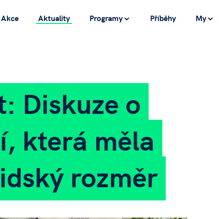
Akce
Aktuality
Programy
Příběhy
My
t: Diskuze o
í, která měla
lidský rozměr