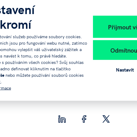
tavení
 tom, proč investoři dnes více sahají po
kromí
se regiony odlišují od Prahy, i o tom, jak zvýšit šanci
Přijmout v
tování služeb používáme soubory cookies.
 nich jsou pro fungování webu nutné, zatímco
vi za poskytnutí útulných prostor a skvělou
Odmítnou
pomohou vylepšit váš uživatelský zážitek a
m za upřímné otázky, sdílené příběhy a inspirativní
ás navést k tomu, co právě hledáte.
e s používáním všech cookies? Svůj souhlas
adno definovat kliknutím na tlačítko
Nastavit
é místo – jen je třeba mu dát prostor.
vše
nebo můžete používání souborů cookies
t
.
ormace