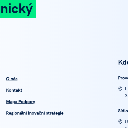
nický
Kd
Prov
O nás
L
Kontakt
3
Mapa Podpory
Sídlo
Regionální inovační strategie
U