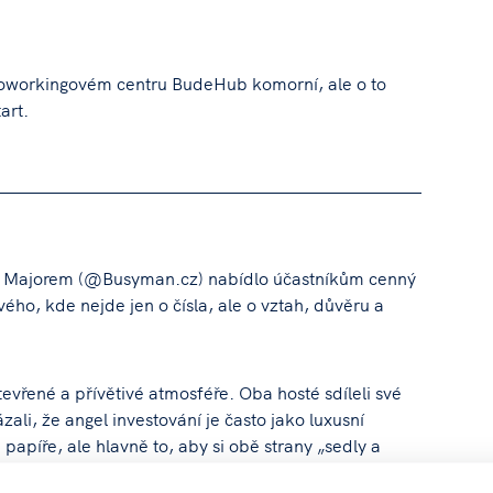
 coworkingovém centru BudeHub komorní, ale o to
art.
m Majorem (@Busyman.cz) nabídlo účastníkům cenný
vého, kde nejde jen o čísla, ale o vztah, důvěru a
evřené a přívětivé atmosféře. Oba hosté sdíleli své
zali, že angel investování je často jako luxusní
papíře, ale hlavně to, aby si obě strany „sedly a