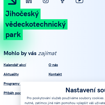
Jihočeský
vědeckotechnický
park
Mohlo by vás
zajímat
Kalendář akcí
O nás
Aktuality
Kontakt
Programy podpory
Mapa Podpory
Nastavení s
Příběh podpořených
Regionální inovační
Pro poskytování služeb používáme soubory cookies. 
strategie
nutné, zatímco jiné nám pomohou vylepšit váš uživatel