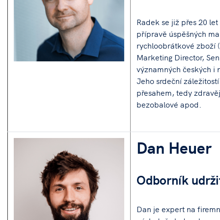
Radek se již přes 20 le
přípravě úspěšných mark
rychloobrátkové zboží (
Marketing Director, S
významných českých i 
Jeho srdeční záležitost
přesahem, tedy zdravější
bezobalové apod.
Dan Heuer
Odborník udržit
Dan je expert na firemn