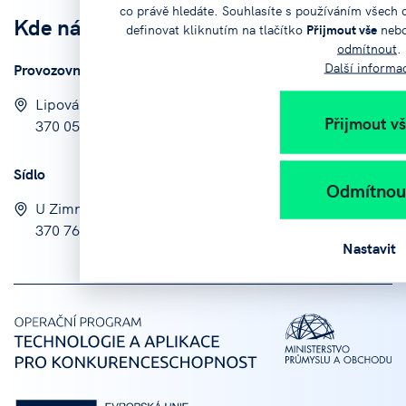
co právě hledáte. Souhlasíte s používáním všech
Kde nás
najdete
definovat kliknutím na tlačítko
Přijmout vše
nebo
odmítnout
.
Další informa
Provozovna
Lipová 1789/9
Přijmout v
370 05 České Budějovice
Sídlo
Odmítnou
U Zimního stadionu 1952/2
370 76 České Budějovice
Nastavit