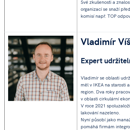
Své zkušenosti a znalos
organizací se snaží pře
komisí např. TOP odpo
Vladimír Ví
Expert udržite
Vladimír se oblasti udrž
měl v IKEA na starosti
region. Dva roky praco
v oblasti cirkulární ek
V roce 2021 spoluzaloži
lakování nazeleno.
Nyní působí jako manaž
pomáhá firmám integrov