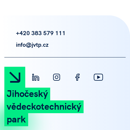
+420 383 579 111
info@jvtp.cz
Jihočeský
vědeckotechnický
park