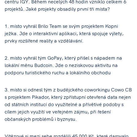
centru IGY. Během necelých 48 hodin vzniklo celkem 6
projektů. Jaké projekty obsadily první tři místa?
1. místo vyhrál Brilo Team se svým projektem Kopni
ježka. Jde o interaktivní aplikaci, která spojuje výlety,
prvky rozšířené reality a vzdělávání.
2. místo vyhrál tým GoPay, který přišel s nápadem na
lokální měnu Budcoin. Jde o neziskovou aktivitu na
podporu turistického ruchu a lokálního obchodu
3. místo si odnesl tým z budějckého coworkingu Cowo CB
s projektem Pikador, který zpřístupní otevřená data nejen
od státních institucí do využitelné a přívětivé podoby s
cílem jejich využití ve veřejném zájmu, při řešení
občanských problémů i byznysu.
Vítězové si mezi sebe rozdělili 45 000 Kč, které darovalo