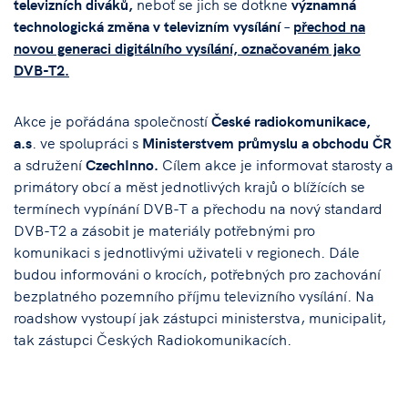
televizních diváků,
neboť se jich se dotkne
významná
technologická změna v televizním vysílání
–
přechod na
novou generaci digitálního vysílání, označovaném jako
DVB-T2.
Akce je pořádána společností
České radiokomunikace,
a.s
. ve spolupráci s
Ministerstvem průmyslu a obchodu ČR
a sdružení
CzechInno.
Cílem akce je informovat starosty a
primátory obcí a měst jednotlivých krajů o blížících se
termínech vypínání DVB-T a přechodu na nový standard
DVB-T2 a zásobit je materiály potřebnými pro
komunikaci s jednotlivými uživateli v regionech. Dále
budou informováni o krocích, potřebných pro zachování
bezplatného pozemního příjmu televizního vysílání. Na
roadshow vystoupí jak zástupci ministerstva, municipalit,
tak zástupci Českých Radiokomunikacích.