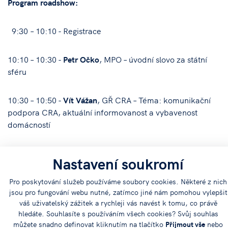
Program roadshow:
9:30 – 10:10 - Registrace
10:10 – 10:30 -
Petr Očko
, MPO – úvodní slovo za státní
sféru
10:30 – 10:50 -
Vít Vážan
, GŘ CRA – Téma: komunikační
podpora CRA, aktuální informovanost a vybavenost
domácností
10:50 – 11:00 - Představitel/ka SMO ČR nebo AK ČR
Nastavení soukromí
11:00 – 11:20 -
Marcel Procházka
, CRA technická
Pro poskytování služeb používáme soubory cookies. Některé z nich
jsou pro fungování webu nutné, zatímco jiné nám pomohou vylepšit
vybavenost a specifikace, technické řešení, termíny
váš uživatelský zážitek a rychleji vás navést k tomu, co právě
přechodu
hledáte. Souhlasíte s používáním všech cookies? Svůj souhlas
můžete snadno definovat kliknutím na tlačítko
Přijmout vše
nebo