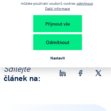
11:20 – 11:50 - Prostor pro dotazy
můžete používání souborů cookies
odmítnout
.
Další informace
12.00 – 13.00 - Oběd
Přijmout vše
Registrace k účasti na akci je možná nejpozději do 25. 10.
2019 na tomto
odkazu.
Odmítnout
Nastavit
Sdílejte
článek na: