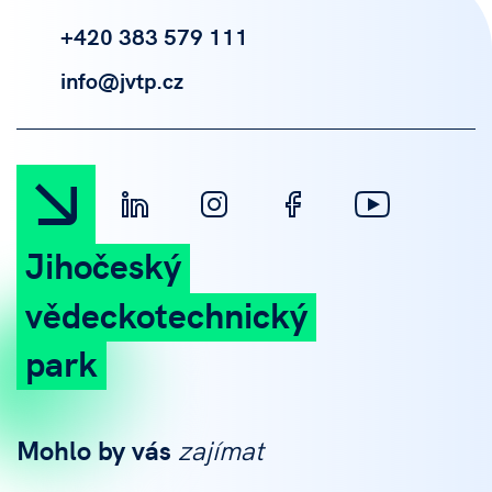
+420 383 579 111
info@jvtp.cz
Jihočeský
vědeckotechnický
park
Mohlo by vás
zajímat