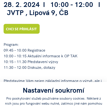
28. 2. 2024 I 10:00 - 12:00 I
JVTP , Lipová 9, ČB
Program:
09:45 – 10:00 Registrace
10:00 – 10:15 Aktuální informace k OP TAK
10:15 – 11.30 Představení výzvy
11:30 – 12:00 Diskuze, dotazy
Představíme Vám nejen základní informace o výzvě, ale i
potřebné přílohy a skutečnosti, kterým se vyvarovat,
Nastavení soukromí
včetně uvedení příkladů vhodných záměrů.
Pro poskytování služeb používáme soubory cookies. Některé z
nich jsou pro fungování webu nutné, zatímco jiné nám pomohou