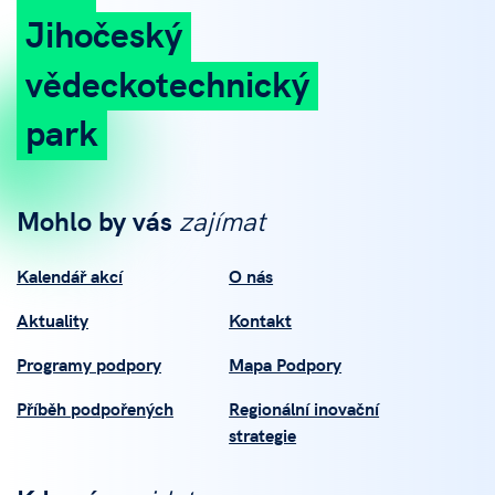
Jihočeský
vědeckotechnický
park
Mohlo by vás
zajímat
Kalendář akcí
O nás
Aktuality
Kontakt
Programy podpory
Mapa Podpory
Příběh podpořených
Regionální inovační
strategie