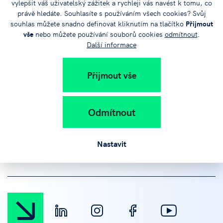
vylepšit váš uživatelský zážitek a rychleji vás navést k tomu, co
právě hledáte. Souhlasíte s používáním všech cookies? Svůj
souhlas můžete snadno definovat kliknutím na tlačítko
Přijmout
Sdílejte
vše
nebo můžete používání souborů cookies
odmítnout
.
Další informace
článek na:
Přijmout vše
Odmítnout
+420 383 579 111
Nastavit
info@jvtp.cz