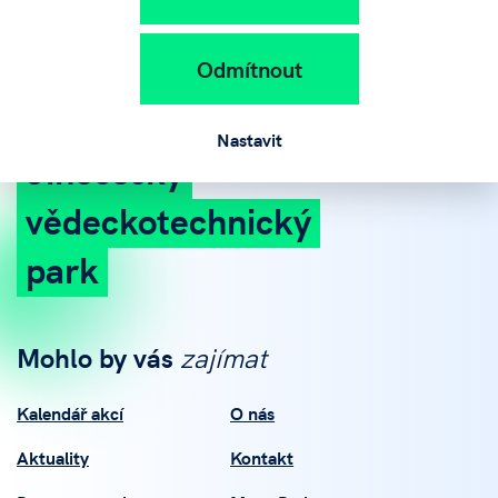
Odmítnout
Nastavit
Jihočeský
vědeckotechnický
park
Mohlo by vás
zajímat
Kalendář akcí
O nás
Aktuality
Kontakt