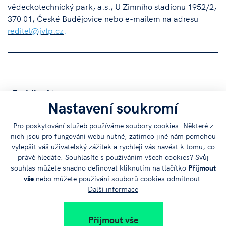
vědeckotechnický park, a.s., U Zimního stadionu 1952/2,
370 01, České Budějovice nebo e-mailem na adresu
reditel@jvtp.cz
.
Sdílejte
Nastavení soukromí
článek na:
Pro poskytování služeb používáme soubory cookies. Některé z
nich jsou pro fungování webu nutné, zatímco jiné nám pomohou
vylepšit váš uživatelský zážitek a rychleji vás navést k tomu, co
právě hledáte. Souhlasíte s používáním všech cookies? Svůj
souhlas můžete snadno definovat kliknutím na tlačítko
Přijmout
vše
nebo můžete používání souborů cookies
odmítnout
.
Další informace
+420 383 579 111
info@jvtp.cz
Přijmout vše