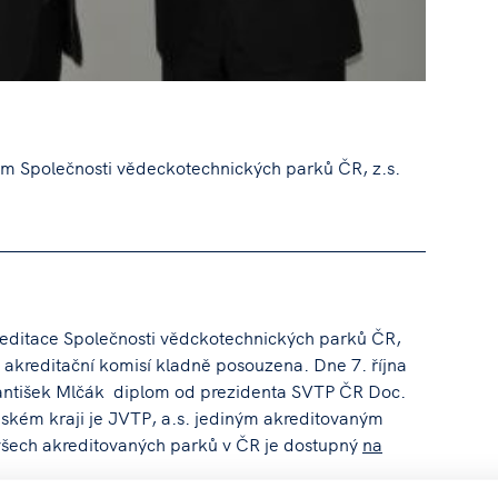
em Společnosti vědeckotechnických parků ČR, z.s.
akreditace Společnosti vědckotechnických parků ČR,
a akreditační komisí kladně posouzena. Dne 7. října
František Mlčák diplom od prezidenta SVTP ČR Doc.
eském kraji je JVTP, a.s. jediným akreditovaným
šech akreditovaných parků v ČR je dostupný
na