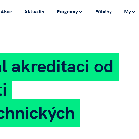
Akce
Aktuality
Programy
Příběhy
My
l akreditaci od
i
chnických