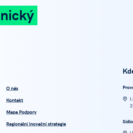
nický
Kd
Prov
O nás
L
Kontakt
3
Mapa Podpory
Sídlo
Regionální inovační strategie
U