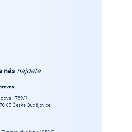
e nás
najdete
ozovna
ipová 1789/9
70 05 České Budějovice
 Zimního stadionu 1952/2