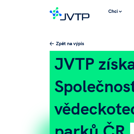
Chci
Zpět na výpis
JVTP získa
Společnost
vědeckote
parků ČR