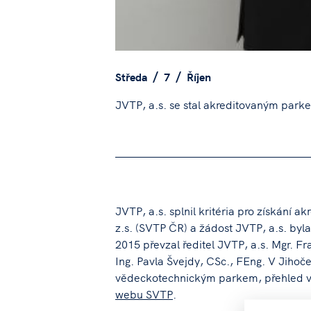
Středa
7
Říjen
JVTP, a.s. se stal akreditovaným park
JVTP, a.s. splnil kritéria pro získání 
z.s. (SVTP ČR) a žádost JVTP, a.s. byl
2015 převzal ředitel JVTP, a.s. Mgr. 
Ing. Pavla Švejdy, CSc., FEng. V Jihoč
vědeckotechnickým parkem, přehled v
webu SVTP
.