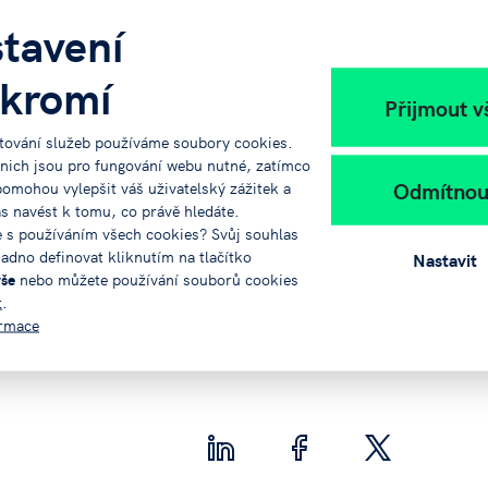
tavení
kromí
Přijmout v
tování služeb používáme soubory cookies.
 nich jsou pro fungování webu nutné, zatímco
Odmítnou
pomohou vylepšit váš uživatelský zážitek a
ás navést k tomu, co právě hledáte.
e s používáním všech cookies? Svůj souhlas
adno definovat kliknutím na tlačítko
Nastavit
vše
nebo můžete používání souborů cookies
t
.
ormace