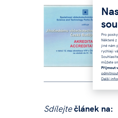
Nas
sou
Pro posky
Některé z
jiné nám 
rychleji v
Souhlasít
můžete sn
Přijmout 
odmítnou
Další inf
Sdílejte
článek na: