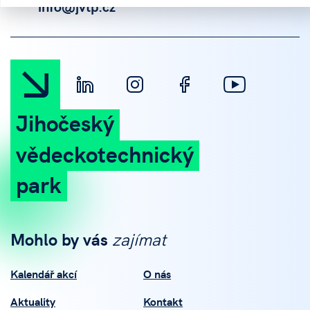
info@jvtp.cz
Jihočeský
vědeckotechnický
park
Mohlo by vás
zajímat
Kalendář akcí
O nás
Aktuality
Kontakt