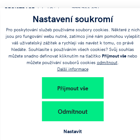
REGISTRACE:
tekel@jvtp.cz
, 777 780 976
Nastavení soukromí
Pro poskytování služeb používáme soubory cookies. Některé z nich
jsou pro fungování webu nutné, zatímco jiné nám pomohou vylepšit
váš uživatelský zážitek a rychleji vás navést k tomu, co právě
hledáte. Souhlasíte s používáním všech cookies? Svůj souhlas
můžete snadno definovat kliknutím na tlačítko
Přijmout vše
nebo
můžete používání souborů cookies
odmítnout
.
Sdílejte
Další informace
článek na:
Přijmout vše
Odmítnout
+420 383 579 111
Nastavit