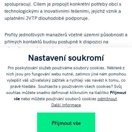
spolupracují. Cílem je propojit konkrétní potřeby obcí s
technologickými a inovativními řešeními, jejichž vznik a
uplatnění JVTP dlouhodobě podporuje.
Profily jednotlivých manažerů včetně územní působnosti a
přímých kontaktů budou postupně k dispozici na
microsite
www.jvtp.cz/energetika
.
Nastavení soukromí
Pro poskytování služeb používáme soubory cookies. Některé z
nich jsou pro fungování webu nutné, zatímco jiné nám pomohou
vylepšit váš uživatelský zážitek a rychleji vás navést k tomu, co
právě hledáte. Souhlasíte s používáním všech cookies? Svůj
souhlas můžete snadno definovat kliknutím na tlačítko
Přijmout
vše
nebo můžete používání souborů cookies
odmítnout
.
Další informace
Přijmout vše