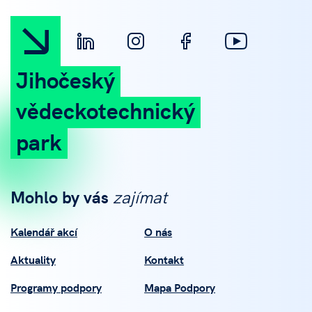
Jihočeský
vědeckotechnický
park
Mohlo by vás
zajímat
Kalendář akcí
O nás
Aktuality
Kontakt
Programy podpory
Mapa Podpory