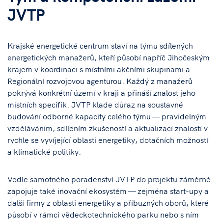
JVTP
Krajské energetické centrum staví na týmu sdílených
energetických manažerů, kteří působí napříč Jihočeským
krajem v koordinaci s místními akčními skupinami a
Regionální rozvojovou agenturou. Každý z manažerů
pokrývá konkrétní území v kraji a přináší znalost jeho
místních specifik. JVTP klade důraz na soustavné
budování odborné kapacity celého týmu — pravidelným
vzděláváním, sdílením zkušeností a aktualizací znalostí v
rychle se vyvíjející oblasti energetiky, dotačních možností
a klimatické politiky.
Vedle samotného poradenství JVTP do projektu záměrně
zapojuje také inovační ekosystém — zejména start-upy a
další firmy z oblasti energetiky a příbuzných oborů, které
působí v rámci vědeckotechnického parku nebo s ním