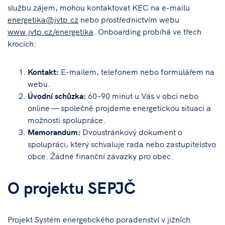
službu zájem, mohou kontaktovat KEC na e-mailu
energetika@jvtp.cz
nebo prostřednictvím webu
www.jvtp.cz/energetika
. Onboarding probíhá ve třech
krocích:
Kontakt:
E-mailem, telefonem nebo formulářem na
webu.
Úvodní schůzka:
60–90 minut u Vás v obci nebo
online — společně projdeme energetickou situaci a
možnosti spolupráce.
Memorandum:
Dvoustránkový dokument o
spolupráci, který schvaluje rada nebo zastupitelstvo
obce. Žádné finanční závazky pro obec.
O projektu SEPJČ
Projekt Systém energetického poradenství v jižních