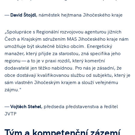
—
David Štojdl
, náměstek hejtmana Jihočeského kraje
„Spolupráce s Regionální rozvojovou agenturou jižních
Čech a Krajským sdružením MAS Jihočeského kraje nám
umožňuje být skutečně blízko obcím. Energetický
manažer, který přijde za starostou, zná specifika jeho
regionu — a to je v praxi rozdíl, který komerční
dodavatelé jen těžko nabídnou. Pro nás je zásadní, že
obce dostávají kvalifikovanou službu od subjektu, který je
sám vlastněn Jihočeským krajem a slouží veřejnému
zájmu."
—
Vojtěch Stehel
, předseda představenstva a ředitel
JVTP
Tým a kompetenční zázemí