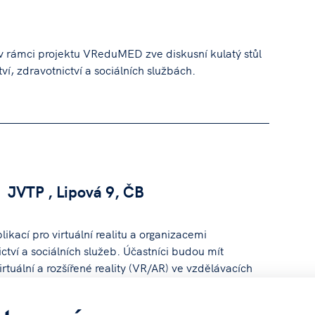
 rámci projektu VReduMED zve diskusní kulatý stůl
ství, zdravotnictví a sociálních službách.
 JVTP , Lipová 9, ČB
ikací pro virtuální realitu a organizacemi
tví a sociálních služeb. Účastníci budou mít
virtuální a rozšířené reality (VR/AR) ve vzdělávacích
bo činnostech péče o seniory a znevýhodněné