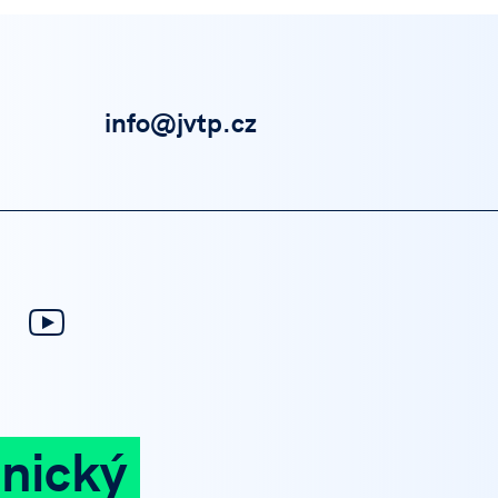
info@jvtp.cz
nický