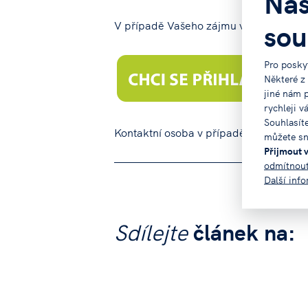
Nas
sou
V případě Vašeho zájmu vyplňte svou př
Pro posky
Některé z
jiné nám 
rychleji v
Souhlasít
Kontaktní osoba v případě Vašich dot
můžete sn
Přijmout 
odmítnou
Další inf
Sdílejte
článek na: