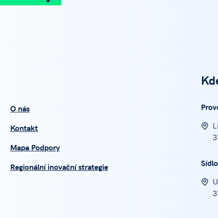
Kd
Prov
O nás
L
Kontakt
3
Mapa Podpory
Sídlo
Regionální inovační strategie
U
3