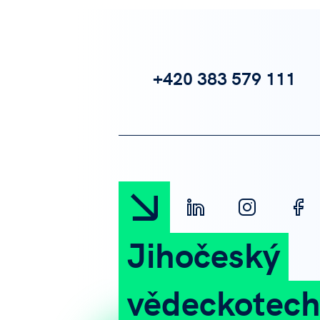
+420 383 579 111
Jihočeský
vědeckotech