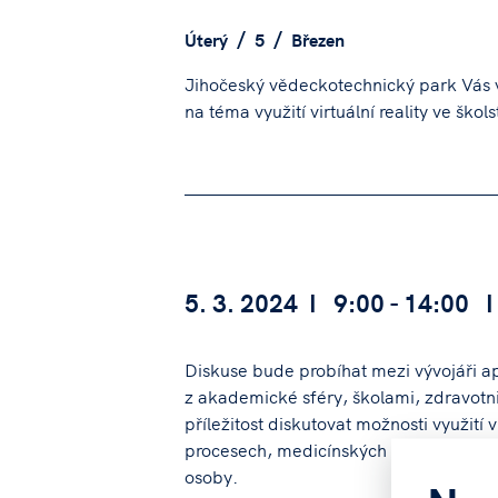
Úterý
5
Březen
Jihočeský vědeckotechnický park Vás v
na téma využití virtuální reality ve škol
5. 3. 2024 I 9:00 - 14:00 I
Diskuse bude probíhat mezi vývojáři apl
z akademické sféry, školami, zdravotnic
příležitost diskutovat možnosti využití 
procesech, medicínských postupech ne
osoby.