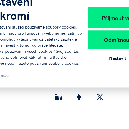
tavení
kromí
ihlášku přes tlačítko níže:
Přijmout v
tování služeb používáme soubory cookies.
 nich jsou pro fungování webu nutné, zatímco
Odmítnou
pomohou vylepšit váš uživatelský zážitek a
ás navést k tomu, co právě hledáte.
e s používáním všech cookies? Svůj souhlas
azů:
radimec@jvtp.cz
adno definovat kliknutím na tlačítko
Nastavit
vše
nebo můžete používání souborů cookies
t
.
ormace