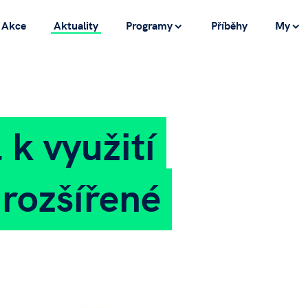
Akce
Aktuality
Programy
Příběhy
My
 k využití
 rozšířené