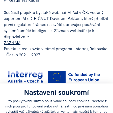
AI Readiness Radar
Součástí projektu byl také webinář AI Act v ČR, vedený
expertem AI eDIH ČVUT Davidem Peškem, který přiblížil
první regulatorní rámec na světě upravující používání
systémů umělé inteligence. Záznam webináře je k
dispozici zde:
ZÁZNAM
Projekt je realizován v rámci programu Interreg Rakousko
- Česko 2021 - 2027.
Nastavení soukromí
Pro poskytování služeb používáme soubory cookies. Některé z
Obsah prvního projektového newsletteru najdete v
nich jsou pro fungování webu nutné, zatímco jiné nám pomohou
vylepšit váš uživatelský zážitek a rychleji vás navést k tomu, co
přiloženém PDF: