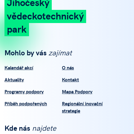
Jihočeský
vědeckotechnický
park
Mohlo by vás
zajímat
Kalendář akcí
O nás
Aktuality
Kontakt
Programy podpory
Mapa Podpory
Příběh podpořených
Regionální inovační
strategie
Kde nás
najdete