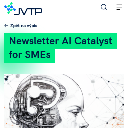
M
Zpět na výpis
Newsletter AI Catalyst
for SMEs