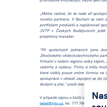
„Máme radost, že se naše síť spolupr
nového partnera. V Bechyni se nám do
portfoliem produktů a naplánovali spo
JVTP v Českých Budějovicích ještě 
projektový manažer.
"Při společných jednáních jsme dom
Jihočeského vědeckotechnického parku
firmami v našem regionu velký zájem, 
veletrhy a výstavy. Firmy si měly mo
které viděly pouze online formou na in
spolupráce v oblasti zapojení se do rů
školami a jiné,"
uvedl dále Ing. Ivan Te
Nas
V případě zájmu o bližší informace se 
sou
tekel@jvtp.cz
, tel: 777 780 976.