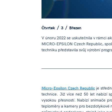
Čtvrtek
3
Březen
V únoru 2022 se uskutečnila v rámci ak
MICRO-EPSILON Czech Republic, spol. s 
techniku představila svůj výrobní prog
Micro-Epsilon Czech Republic
je středn
technice. Již více než 50 let nabízí s
vysokou přesností. Nabízí snímače pro
teploměry a kamery pro bezdotykové m
průmyslové endoskopy, stejně jako sys