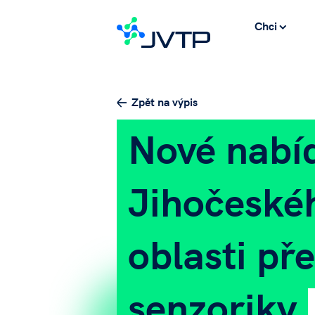
Chci
Zpět na výpis
Nové nabí
Jihočeské
oblasti př
senzoriky