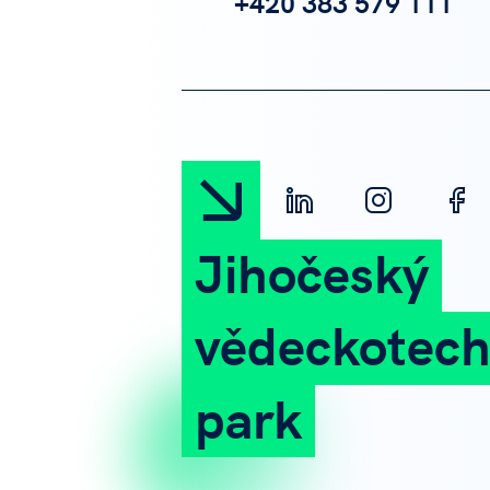
+420 383 579 111
Jihočeský
vědeckotech
park