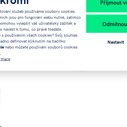
Přijmout v
tování služeb používáme soubory cookies.
 nich jsou pro fungování webu nutné, zatímco
Odmítnou
pomohou vylepšit váš uživatelský zážitek a
ás navést k tomu, co právě hledáte.
e s používáním všech cookies? Svůj souhlas
adno definovat kliknutím na tlačítko
Nastavit
vše
nebo můžete používání souborů cookies
t
.
ormace