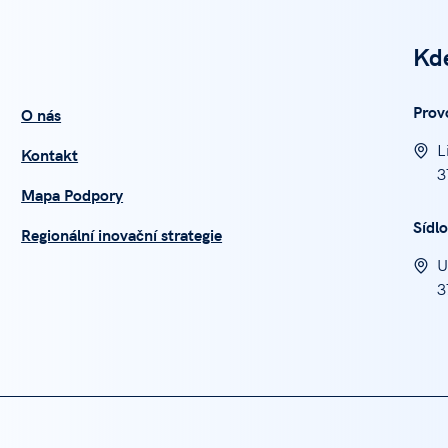
Kd
Prov
O nás
L
Kontakt
3
Mapa Podpory
Sídlo
Regionální inovační strategie
U
3