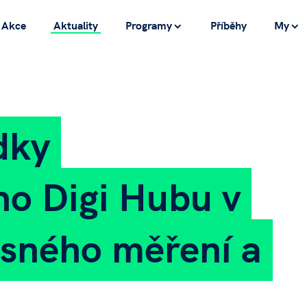
Akce
Aktuality
Programy
Příběhy
My
dky
ho Digi Hubu v
esného měření a