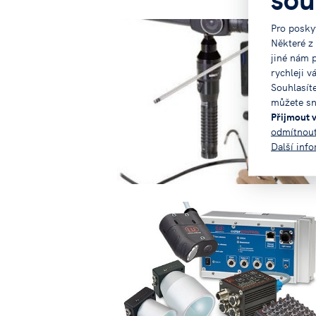
Pro posky
Některé z
jiné nám 
rychleji v
Souhlasít
můžete sn
Přijmout 
odmítnou
Další inf