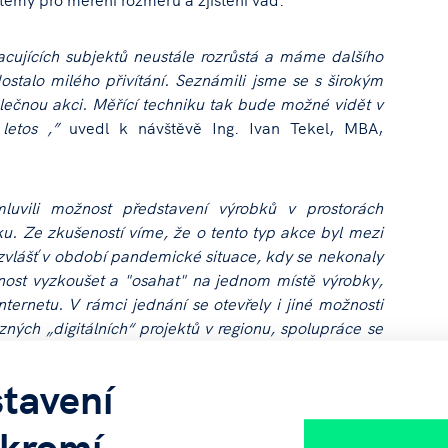
acujících subjektů neustále rozrůstá a máme dalšího
stalo milého přivítání. Seznámili jsme se s širokým
lečnou akci. Měřící techniku tak bude možné vidět v
letos ,”
uvedl k návštěvě Ing. Ivan Tekel, MBA,
luvili možnost představení výrobků v prostorách
. Ze zkušeností víme, že o tento typ akce byl mezi
zvlášť v období pandemické situace, kdy se nekonaly
žnost vyzkoušet a "osahat" na jednom místě výrobky,
ternetu. V rámci jednání se otevřely i jiné možnosti
zných „digitálních“ projektů v regionu, spolupráce se
kel.
tavení
prosím obraťte na: Ing. Ivan Tekel, MBA,
kromí