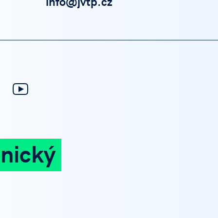
info@jvtp.cz
nický