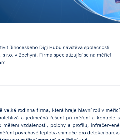
tivit Jihočeského Digi Hubu návštěva společnosti
r.o. v Bechyni. Firma specializující se na měřící
ram.
ě velká rodinná firma, která hraje hlavní roli v měřící
polehlivá a jedinečná řešení při měření a kontrole s
 měření vzdálenosti, polohy a profilu, infračervené
ěření povrchové teploty, snímače pro detekci barev,
témy pro měření rozměrů a zjištění vad.