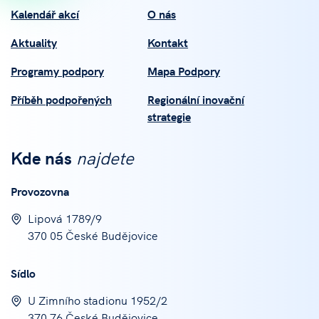
Kalendář akcí
O nás
Aktuality
Kontakt
Programy podpory
Mapa Podpory
Příběh podpořených
Regionální inovační
strategie
Kde nás
najdete
Provozovna
Lipová 1789/9
370 05 České Budějovice
Sídlo
U Zimního stadionu 1952/2
370 76 České Budějovice