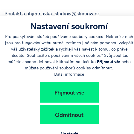
Kontakt a objednávka: studiow@studiow.cz
Nastavení soukromí
tel. 261 212 808, 261 212 833, 606 610 126
Pro poskytování služeb používáme soubory cookies. Některé z nich
jsou pro fungování webu nutné, zatímco jiné nám pomohou vylepšit
www.studiow.cz
váš uživatelský zážitek a rychleji vás navést k tomu, co právě
hledáte. Souhlasíte s používáním všech cookies? Svůj souhlas
můžete snadno definovat kliknutím na tlačítko
Přijmout vše
nebo
můžete používání souborů cookies
odmítnout
.
Další informace
Sdílejte
Přijmout vše
článek na:
Odmítnout
Nastavit