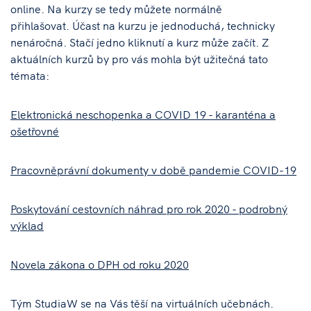
online. Na kurzy se tedy můžete normálně
přihlašovat. Účast na kurzu je jednoduchá, technicky
nenáročná. Stačí jedno kliknutí a kurz může začít. Z
aktuálních kurzů by pro vás mohla být užitečná tato
témata:
Elektronická neschopenka a COVID 19 - karanténa a
ošetřovné
Pracovněprávní dokumenty v době pandemie COVID-19
Poskytování cestovních náhrad pro rok 2020 - podrobný
výklad
Novela zákona o DPH od roku 2020
Tým StudiaW se na Vás těší na virtuálních učebnách.