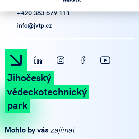
+420 383 579 111
info@jvtp.cz
Jihočeský
vědeckotechnický
park
Mohlo by vás
zajímat