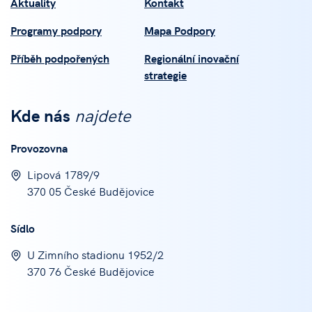
Aktuality
Kontakt
Programy podpory
Mapa Podpory
Příběh podpořených
Regionální inovační
strategie
Kde nás
najdete
Provozovna
Lipová 1789/9
370 05 České Budějovice
Sídlo
U Zimního stadionu 1952/2
370 76 České Budějovice