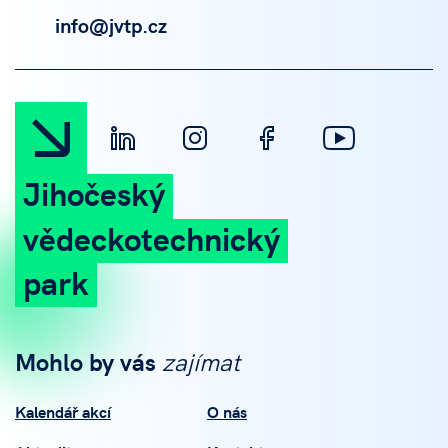
info@jvtp.cz
Jihočeský
vědeckotechnický
park
Mohlo by vás
zajímat
Kalendář akcí
O nás