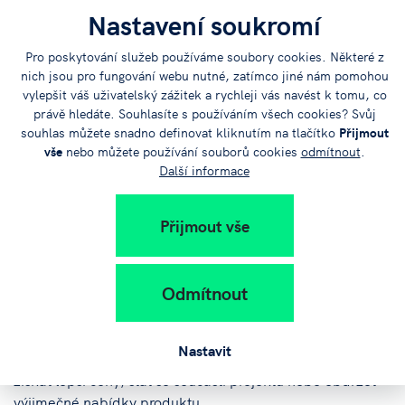
Nastavení soukromí
Crowdfunding je způsob financování, kdy velký počet
Pro poskytování služeb používáme soubory cookies. Některé z
dárců přispívá relativně malé částky, které v součtu dají
nich jsou pro fungování webu nutné, zatímco jiné nám pomohou
potřebné finance pro realizaci projektu. Pomocí tohoto
vylepšit váš uživatelský zážitek a rychleji vás navést k tomu, co
nástroje je v současnosti možné financovat širokou škálu
právě hledáte. Souhlasíte s používáním všech cookies? Svůj
souhlas můžete snadno definovat kliknutím na tlačítko
Přijmout
projektů, pryč je doba, kdy byl určen výhradně pro
vše
nebo můžete používání souborů cookies
odmítnout
.
kulturní či charitativní záměry. To, co nejvíce v České
Další informace
republice chybí, jsou finanční zdroje, které by se dostaly
nejen do rozvinutých projektů, ale i do projektů, které jsou
na svém začátku.
Přijmout vše
V minulosti byl investor jedinou alternativou pro získávání
Odmítnout
financí. Crowdfunding před lety odstartoval investiční
revoluci, která umožnila projektům získávat prostředky
přímo od svých fanoušků. Podporovatelé (tzv. backers)
Nastavit
přitom mohli díky své ochotě zainvestovat do projektu,
získat lepší ceny, stát se součástí projektu nebo obdržet
výjimečné nabídky produktu.