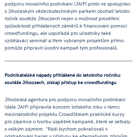
podporu inovačního podnikání (JAIP) proto ve spolupráci
s Jihočeským vědeckotechnikým parkem obohatí letošní
ročník soutěže Jihoczech nejen o možnost prověření
způsobilosti přihlášených záměrů k financování pomocí
crowdfundingu, ale uspořádá pro účastníky také
vzdělávácí seminář a třem vybraným projektům přímo
pomůže připravit úvodní kampaň tým profesionálů.
Podnikatelské nápady přihlášené do letošního ročníku
soutěže Jihoczech, získají přístup ke crowdfundingu
Jihočeská agentura pro podporu inovačního podnikání
(dále JAIP) připravila koncem loňského roku v rámci
mezinárodního projektu CrowdStream praktické kurzy
pro zájemce o tvorbu úspěšné kampaně, které se setkaly
s velkým zájmem. "Rádi bychom pokračovali v
odstraňování bariér v přístupu ke alternativním zdrojům