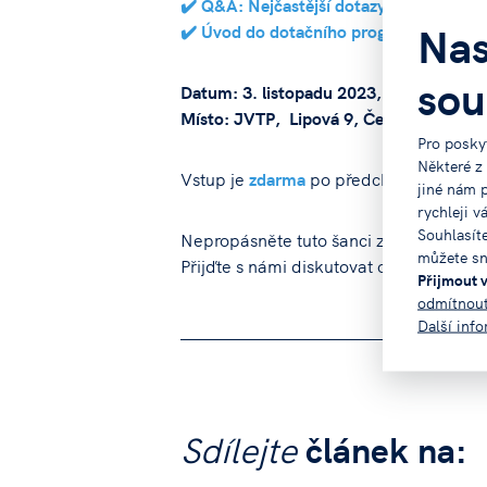
✔️ Q&A: Nejčastější dotazy o digitalizaci
Nas
✔️ Úvod do dotačního programu
sou
Datum: 3. listopadu 2023, 8:30 - 10:30
Místo: JVTP, Lipová 9, České Budějovi
Pro posky
Některé z
Vstup je
zdarma
po předchozí registrac
jiné nám 
rychleji v
Souhlasít
Nepropásněte tuto šanci zdokonalit své
můžete sn
Přijďte s námi diskutovat o digitální bu
Přijmout 
odmítnou
Další inf
Sdílejte
článek na: