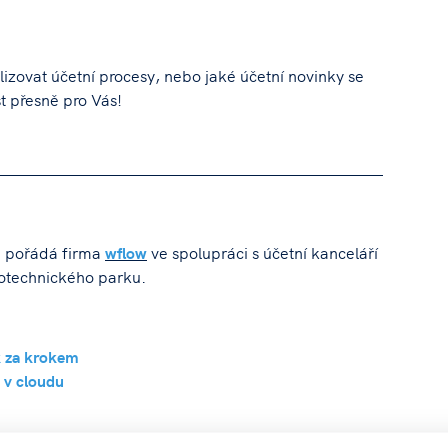
alizovat účetní procesy, nebo jaké účetní novinky se
st přesně pro Vás!
u pořádá firma
wflow
ve spolupráci s účetní kanceláří
otechnického parku.
ok za krokem
t v cloudu