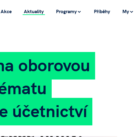
Akce
Aktuality
Programy
Příběhy
My
na oborovou
tématu
e účetnictví