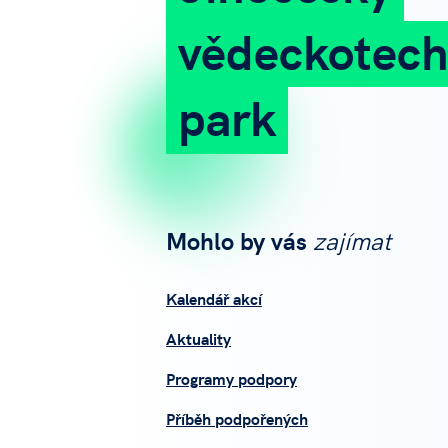
vědeckotech
park
Mohlo by vás
zajímat
Kalendář akcí
Aktuality
Programy podpory
Příběh podpořených