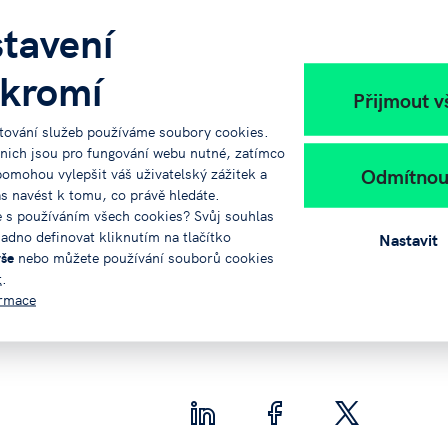
tavení
kromí
 hod
Přijmout v
ce
tování služeb používáme soubory cookies.
 nich jsou pro fungování webu nutné, zatímco
i
ZDE
.
Odmítnou
pomohou vylepšit váš uživatelský zážitek a
ás navést k tomu, co právě hledáte.
e s používáním všech cookies? Svůj souhlas
 účetní procesy a být připraveni na rok 2024!
adno definovat kliknutím na tlačítko
Nastavit
doucnosti účetnictví! Těšíme se na vás!
vše
nebo můžete používání souborů cookies
t
.
ormace