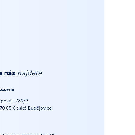
e nás
najdete
ozovna
ipová 1789/9
70 05 České Budějovice