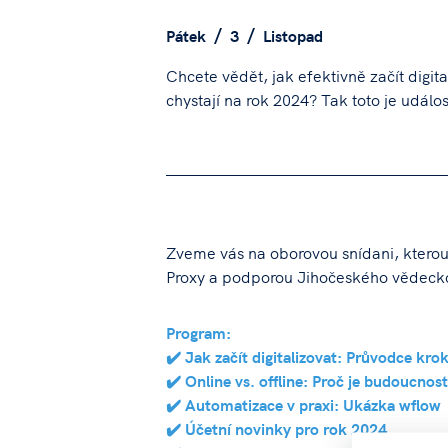
Pátek
3
Listopad
Chcete vědět, jak efektivně začít digit
chystají na rok 2024? Tak toto je událo
Zveme vás na oborovou snídani, ktero
Proxy a podporou Jihočeského vědeck
Program:
✔️ Jak začít digitalizovat: Průvodce kr
✔️ Online vs. offline: Proč je budoucnos
✔️ Automatizace v praxi: Ukázka wflow
✔️ Účetní novinky pro rok 2024