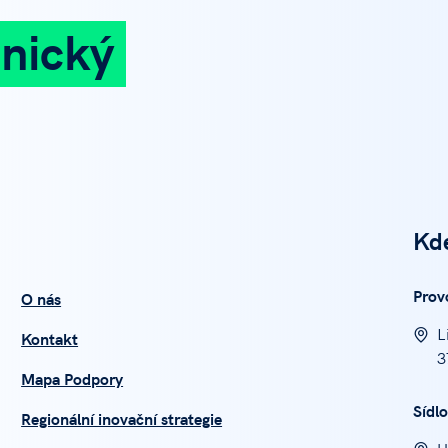
nický
Kd
Prov
O nás
L
Kontakt
3
Mapa Podpory
Sídlo
Regionální inovační strategie