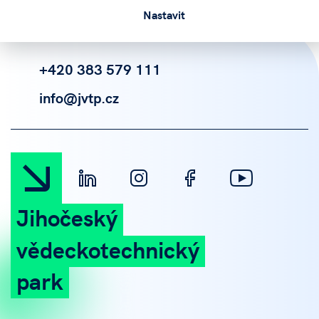
Nastavit
+420 383 579 111
info@jvtp.cz
Jihočeský
vědeckotechnický
park