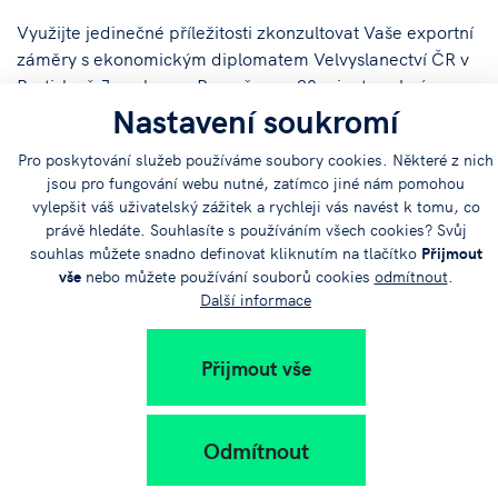
Využijte jedinečné příležitosti zkonzultovat Vaše exportní
záměry s ekonomickým diplomatem Velvyslanectví ČR v
Bratislavě Jaroslavem Remešem - 30 minut osobní
Nastavení soukromí
konzultace jenom pro Vás a navíc
ZDARMA
.
Pro poskytování služeb používáme soubory cookies. Některé z nich
Individuální termín a ostatní informace
ZDE
.
jsou pro fungování webu nutné, zatímco jiné nám pomohou
vylepšit váš uživatelský zážitek a rychleji vás navést k tomu, co
právě hledáte. Souhlasíte s používáním všech cookies? Svůj
souhlas můžete snadno definovat kliknutím na tlačítko
Přijmout
vše
nebo můžete používání souborů cookies
odmítnout
.
Další informace
Sdílejte
Přijmout vše
článek na:
Odmítnout