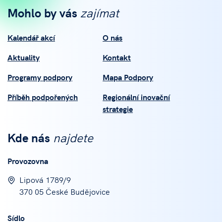
Mohlo by vás
zajímat
Kalendář akcí
O nás
Aktuality
Kontakt
Programy podpory
Mapa Podpory
Příběh podpořených
Regionální inovační
strategie
Kde nás
najdete
Provozovna
Lipová 1789/9
370 05 České Budějovice
Sídlo