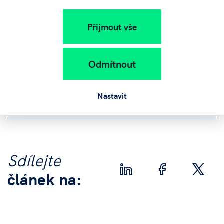
Přijmout vše
Program Jihočeské podnikatelské vouchery realizuje
Jihočeský vědeckotechnický park, a.s. s garancí
Jihočeského kraje.
Odmítnout
Nastavit
Sdílejte
článek na: