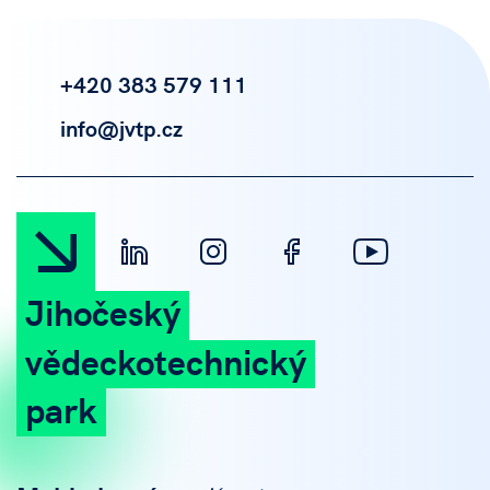
+420 383 579 111
info@jvtp.cz
Jihočeský
vědeckotechnický
park