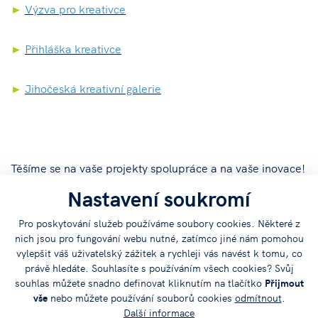
►
Výzva pro kreativce
►
Přihláška kreativce
►
Jihočeská kreativní galerie
Těšíme se na vaše projekty spolupráce a na vaše inovace!
Nastavení soukromí
Tým Jihočeského vědeckotechnického parku.
Pro poskytování služeb používáme soubory cookies. Některé z
nich jsou pro fungování webu nutné, zatímco jiné nám pomohou
www.jvtp.cz
|
www.inovoucher.cz
vylepšit váš uživatelský zážitek a rychleji vás navést k tomu, co
právě hledáte. Souhlasíte s používáním všech cookies? Svůj
souhlas můžete snadno definovat kliknutím na tlačítko
Přijmout
vše
nebo můžete používání souborů cookies
odmítnout
.
Další informace