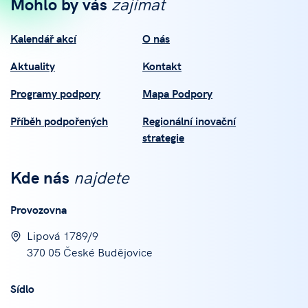
Mohlo by vás
zajímat
Kalendář akcí
O nás
Aktuality
Kontakt
Programy podpory
Mapa Podpory
Příběh podpořených
Regionální inovační
strategie
Kde nás
najdete
Provozovna
Lipová 1789/9
370 05 České Budějovice
Sídlo