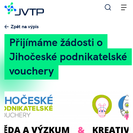
M
Zpět na výpis
Přijímáme žádosti o
Jihočeské podnikatelské
vouchery