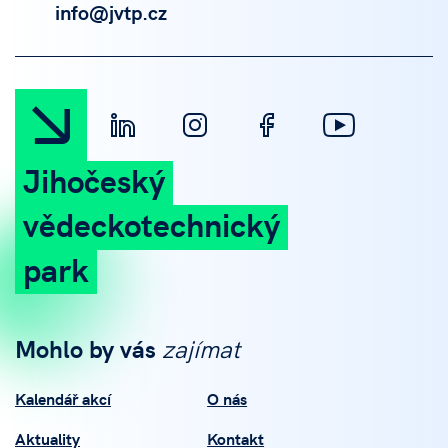
info@jvtp.cz
Jihočeský
vědeckotechnický
park
Mohlo by vás
zajímat
Kalendář akcí
O nás
Aktuality
Kontakt