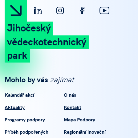
Jihočeský
vědeckotechnický
park
Mohlo by vás
zajímat
Kalendář akcí
O nás
Aktuality
Kontakt
Programy podpory
Mapa Podpory
Příběh podpořených
Regionální inovační