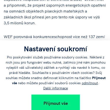
a připomněl, že projekt úsporných energetických opatření
na osmnácti objektech píseckých mateřských a
základních škol přinesl jen pro tento rok úspory ve výši
3,5 milionů korun.
WEF porovnává konkurenceschopnost více než 137 zemí
světa, které dohromady tvoří 98 procent světového HDP.
Nastavení soukromí
V úvahu bere 12 faktorů, které zahrnují infrastrukturu,
vzdělání a zdravotnictví, efektivitu pracovního trhu,
Pro poskytování služeb používáme soubory cookies. Některé z
technologickou připravenost, inovace, velikost trhu,
nich jsou pro fungování webu nutné, zatímco jiné nám pomohou
makroekonomické prostředí, transparentnost a výkonnost
vylepšit váš uživatelský zážitek a rychleji vás navést k tomu, co
vlády. Česká republika se letos, stejně jako loni a
právě hledáte. Souhlasíte s používáním všech cookies? Svůj
předloni umístila na 31. příčce. O dvě místa lépe než ČR
souhlas můžete snadno definovat kliknutím na tlačítko
Přijmout
vše
nebo můžete používání souborů cookies
odmítnout
.
se umístilo Estonsko, Polsko je na 39. místě, Slovensko
Další informace
pak 59. První je Švýcarsko následované Spojenými státy.
Přijmout vše
Zdroj:
http://www.kraj-jihocesky.cz/index.php?
par[id_v]=1&par[lang]=CS&par[akt]=5608