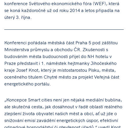
konference Světového ekonomického fóra (WEF), která
se koná každoročně už od roku 2014 a letos připadla na
úterý 3. října.
Konferenci pořádala městská část Praha 5 pod záštitou
Ministerstva průmyslu a obchodu ČR. Zkušenosti s
budováním města budoucnosti přijel do NH hotelu v
Praze představit i 1. náměstek hejtmanky Jihočeského
kraje Josef Knot, který je místostarostou Písku, města,
oceněného titulem Chytré město za projekt Veřejná část
energetického portálu.
„Koncepce Smart cities není jen nějaká mediální bublina,
ale skutečná cesta, jak dosáhnout v řadě oblastí reálného
zlepšení života obyvatel našich měst a obcí, ať už jde o
snižování emisí zavádění energetických úspor, efektivní
odpadové hospodářství či otevřenost úřadů,“ uvedl Knot