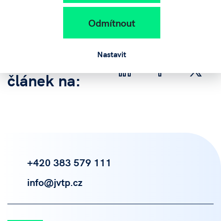
Odmítnout
Nastavit
Sdílejte
článek na:
+420 383 579 111
info@jvtp.cz