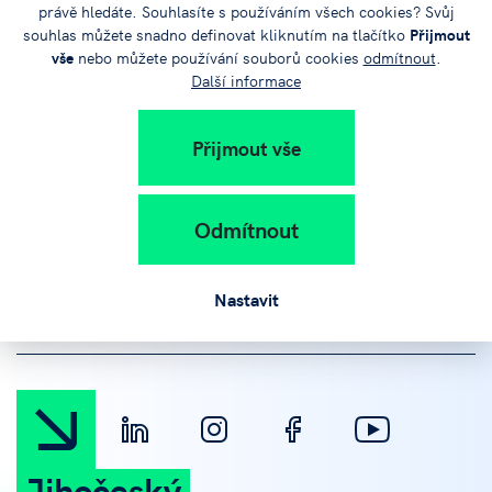
právě hledáte. Souhlasíte s používáním všech cookies? Svůj
Sdílejte
souhlas můžete snadno definovat kliknutím na tlačítko
Přijmout
vše
nebo můžete používání souborů cookies
odmítnout
.
článek na:
Další informace
Přijmout vše
Odmítnout
+420 383 579 111
Nastavit
info@jvtp.cz
Jihočeský