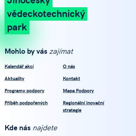
vědeckotechnický
park
Mohlo by vás
zajímat
Kalendář akcí
O nás
Aktuality
Kontakt
Programy podpory
Mapa Podpory
Příběh podpořených
Regionální inovační
strategie
Kde nás
najdete