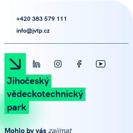
+420 383 579 111
info@jvtp.cz
Jihočeský
vědeckotechnický
park
Mohlo by vás
zajímat