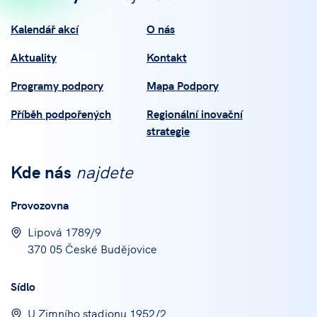
Kalendář akcí
O nás
Aktuality
Kontakt
Programy podpory
Mapa Podpory
Příběh podpořených
Regionální inovační
strategie
Kde nás
najdete
Provozovna
Lipová 1789/9
370 05 České Budějovice
Sídlo
U Zimního stadionu 1952/2