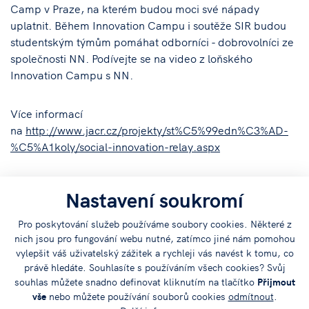
Camp v Praze, na kterém budou moci své nápady
uplatnit. Během Innovation Campu i soutěže SIR budou
studentským týmům pomáhat odborníci - dobrovolníci ze
společnosti NN. Podívejte se na video z loňského
Innovation Campu s NN.
Více informací
na
http://www.jacr.cz/projekty/st%C5%99edn%C3%AD-
%C5%A1koly/social-innovation-relay.aspx
Nastavení soukromí
Pro poskytování služeb používáme soubory cookies. Některé z
Sdílejte
nich jsou pro fungování webu nutné, zatímco jiné nám pomohou
článek na:
vylepšit váš uživatelský zážitek a rychleji vás navést k tomu, co
právě hledáte. Souhlasíte s používáním všech cookies? Svůj
souhlas můžete snadno definovat kliknutím na tlačítko
Přijmout
vše
nebo můžete používání souborů cookies
odmítnout
.