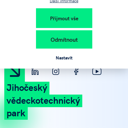
Další informace
Přijmout vše
+420 383 579 111
info@jvtp.cz
Odmítnout
Nastavit
Jihočeský
vědeckotechnický
park