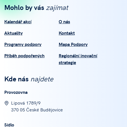
Mohlo by vás
zajímat
Kalendář akcí
O nás
Aktuality
Kontakt
Programy podpory
Mapa Podpory
Příběh podpořených
Regionální inovační
strategie
Kde nás
najdete
Provozovna
Lipová 1789/9
370 05 České Budějovice
Sídlo