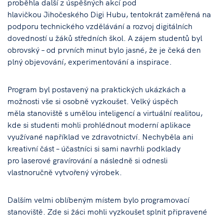
proběhla další z úspěšných akcí pod
hlavičkou Jihočeského Digi Hubu, tentokrát zaměřená na
podporu technického vzdělávání a rozvoj digitálních
dovedností u žáků středních škol. A zájem studentů byl
obrovský – od prvních minut bylo jasné, že je čeká den
plný objevování, experimentování a inspirace.
Program byl postavený na praktických ukázkách a
možnosti vše si osobně vyzkoušet. Velký úspěch
měla stanoviště s umělou inteligencí a virtuální realitou,
kde si studenti mohli prohlédnout moderní aplikace
využívané například ve zdravotnictví. Nechyběla ani
kreativní část – účastníci si sami navrhli podklady
pro laserové gravírování a následně si odnesli
vlastnoručně vytvořený výrobek.
Dalším velmi oblíbeným místem bylo programovací
stanoviště. Zde si žáci mohli vyzkoušet splnit připravené