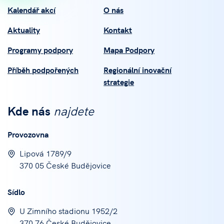
Kalendář akcí
O nás
Aktuality
Kontakt
Programy podpory
Mapa Podpory
Příběh podpořených
Regionální inovační
strategie
Kde nás
najdete
Provozovna
Lipová 1789/9
370 05 České Budějovice
Sídlo
U Zimního stadionu 1952/2
370 76 České Budějovice