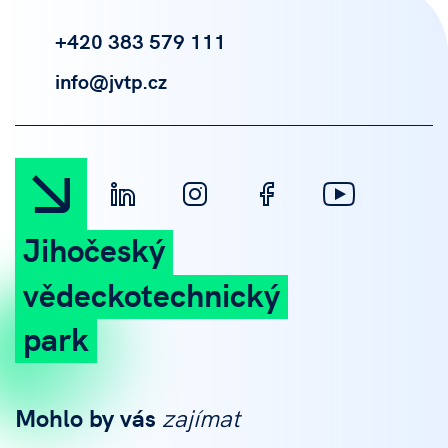
+420 383 579 111
info@jvtp.cz
Jihočeský
vědeckotechnický
park
Mohlo by vás
zajímat