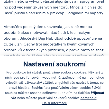
úlohy, nebo si vytvořit vlastní algoritmus a naprogramovat
ho pod vedením zkušených mentorů. Mnozí z nich se do
úkolů pustili s nadšením a překvapili originálními nápady.
Atmosféra po celý den ukazovala, jak silně mohou
podobné akce motivovat mladé lidi k technickým
oborům. Jihočeský Digi Hub dlouhodobě upozorňuje na
to, že Jižní Čechy trpí nedostatkem kvalifikovaných
odborníků v technických profesích, a právě proto se snaží
prostřednictvím těchto aktivit podporovat zájem studentů
Nastavení soukromí
o technologie, programování, virtuální realitu i umělou
inteligenci.
Pro poskytování služeb používáme soubory cookies. Některé z
nich jsou pro fungování webu nutné, zatímco jiné nám pomohou
Dnešní akce byla dalším důkazem, že když se moderní
vylepšit váš uživatelský zážitek a rychleji vás navést k tomu, co
technologie představí srozumitelně a interaktivně,
právě hledáte. Souhlasíte s používáním všech cookies? Svůj
dokážou studenty skutečně nadchnout. Účastníci
souhlas můžete snadno definovat kliknutím na tlačítko
Přijmout
vše
nebo můžete používání souborů cookies
odmítnout
.
odcházeli motivovaní, plní nových zážitků a s jasnou
Další informace
představou, že technické obory mohou být nejen