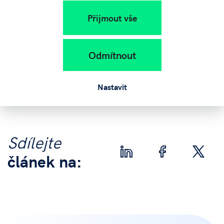
perspektivní, ale i zábavné.
Přijmout vše
Akce proběhla s použitím technologií pro virtuální realitu
pořízené z projektu VReduNet (Interreg AT-CZ), ukázky
Odmítnout
použití umělé inteligence byly prezentovány na zařízeních
pořízených z projektů AI Social Design Thinking Lab a AI
Catalyst for SMEs (Interreg AT-CZ).
Nastavit
Sdílejte
článek na: