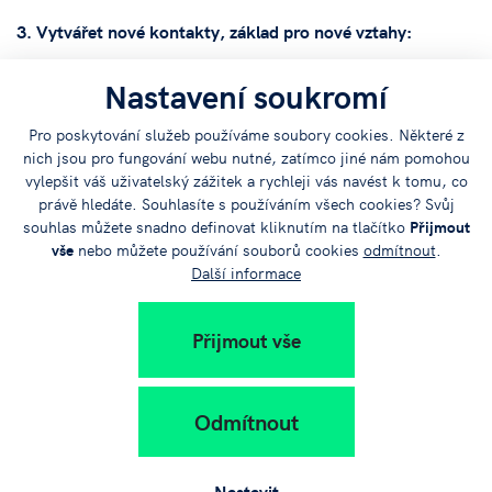
3. Vytvářet nové kontakty, základ pro nové vztahy:
Nastavení soukromí
Řada lidí je díky home office více k dispozici než v
minulosti.
Pro poskytování služeb používáme soubory cookies. Některé z
Je možné vytvářet kontakty, které se později dají
nich jsou pro fungování webu nutné, zatímco jiné nám pomohou
překlopit do spolupráce.
vylepšit váš uživatelský zážitek a rychleji vás navést k tomu, co
Až se lidi vrátí do firem, budou méně k dispozici než
právě hledáte. Souhlasíte s používáním všech cookies? Svůj
nyní. Pojďme k veslům a vytvořme si náskok, který
souhlas můžete snadno definovat kliknutím na tlačítko
Přijmout
vše
nebo můžete používání souborů cookies
odmítnout
.
později zúročíme.
Další informace
Úplný obsah semináře si můžete prohlédnout na
Přijmout vše
pořízeném videozáznamu:
Odmítnout
Nastavit