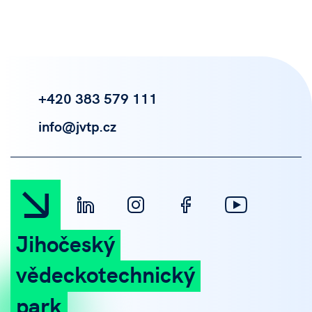
+420 383 579 111
info@jvtp.cz
Jihočeský
vědeckotechnický
park