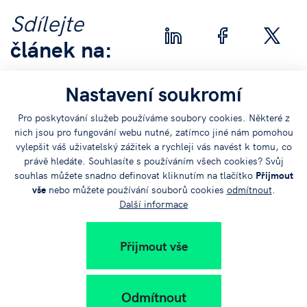
Sdílejte
článek na:
Nastavení soukromí
Pro poskytování služeb používáme soubory cookies. Některé z
nich jsou pro fungování webu nutné, zatímco jiné nám pomohou
vylepšit váš uživatelský zážitek a rychleji vás navést k tomu, co
+420 383 579 111
právě hledáte. Souhlasíte s používáním všech cookies? Svůj
souhlas můžete snadno definovat kliknutím na tlačítko
Přijmout
info@jvtp.cz
vše
nebo můžete používání souborů cookies
odmítnout
.
Další informace
Přijmout vše
Odmítnout
Jihočeský