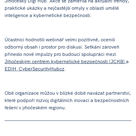
Jihočeský Digi Hub. Akce se zaměřila na aktuální trendy,
praktické ukázky a nejčastější omyly v oblasti umělé
inteligence a kybernetické bezpečnosti.
Účastníci hodnotili webinář velmi pozitivně, ocenili
odborný obsah i prostor pro diskusi. Setkání zároveň
přineslo nové impulzy pro budoucí spolupráci mezi
Jihočeským centrem kybernetické bezpečnosti (JCKB)
a
EDIH CyberSecurityHubcz
.
Obě organizace můžou v blízké době navázat partnerství,
které podpoří rozvoj digitálních inovací a bezpečnostních
řešení v jihočeském regionu.