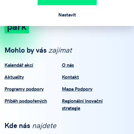
vědeckotechnický
Nastavit
park
Mohlo by vás
zajímat
Kalendář akcí
O nás
Aktuality
Kontakt
Programy podpory
Mapa Podpory
Příběh podpořených
Regionální inovační
strategie
Kde nás
najdete