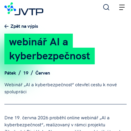
M
Zpět na výpis
webinář AI a
kyberbezpečnost
Pátek
19
Červen
Webinář „AI a kyberbezpečnost“ otevřel cestu k nové
spolupráci
Dne 19. června 2026 proběhl online webinář „AI a
kyberbezpečnost“, realizovaný v rámci projektu