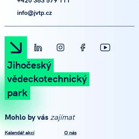
info@jvtp.cz
Jihočeský
vědeckotechnický
park
Mohlo by vás
zajímat
Kalendář akcí
O nás