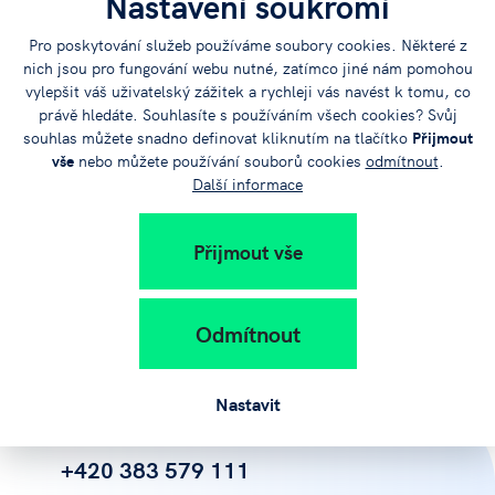
Nastavení soukromí
Přednášející: Ing. David Pešek - expert na Al (eDIH CTU &
Budějovice.ai)
Pro poskytování služeb používáme soubory cookies. Některé z
nich jsou pro fungování webu nutné, zatímco jiné nám pomohou
vylepšit váš uživatelský zážitek a rychleji vás navést k tomu, co
Registrace Online
právě hledáte. Souhlasíte s používáním všech cookies? Svůj
souhlas můžete snadno definovat kliknutím na tlačítko
Přijmout
vše
nebo můžete používání souborů cookies
odmítnout
.
Další informace
Sdílejte
Přijmout vše
článek na:
Odmítnout
Nastavit
+420 383 579 111