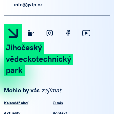
info@jvtp.cz
Jihočeský
vědeckotechnický
park
Mohlo by vás
zajímat
Kalendář akcí
O nás
Aktuality
Kontakt