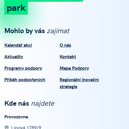
park
Mohlo by vás
zajímat
Kalendář akcí
O nás
Aktuality
Kontakt
Programy podpory
Mapa Podpory
Příběh podpořených
Regionální inovační
strategie
Kde nás
najdete
Provozovna
Lipová 1789/9