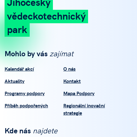
Jihočeský
vědeckotechnický
park
Mohlo by vás
zajímat
Kalendář akcí
O nás
Aktuality
Kontakt
Programy podpory
Mapa Podpory
Příběh podpořených
Regionální inovační
strategie
Kde nás
najdete