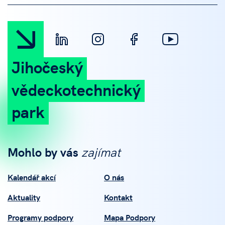
Jihočeský
vědeckotechnický
park
Mohlo by vás
zajímat
Kalendář akcí
O nás
Aktuality
Kontakt
Programy podpory
Mapa Podpory