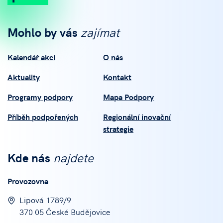
Mohlo by vás
zajímat
Kalendář akcí
O nás
Aktuality
Kontakt
Programy podpory
Mapa Podpory
Příběh podpořených
Regionální inovační
strategie
Kde nás
najdete
Provozovna
Lipová 1789/9
370 05 České Budějovice