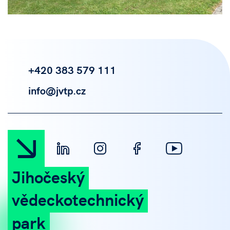
+420 383 579 111
info@jvtp.cz
Jihočeský
vědeckotechnický
park