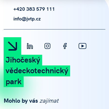
+420 383 579 111
info@jvtp.cz
Jihočeský
vědeckotechnický
park
Mohlo by vás
zajímat