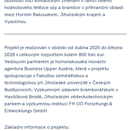
odolnosti vůči klimatickým změnám v rámci celého
hodnotového řetězce sóji a brambor v příhraniční oblasti
mezi Horním Rakouskem, Jihočeským krajem a
Vysočinou.
Projekt je realizován v období od dubna 2025 do března
2028 s celkovým rozpočtem kolem 800 tisíc eur.
Vedoucím partnerem je hornorakouská inovační
agentura Business Upper Austria, která v projektu
spolupracuje s Fakultou zemědělskou a
technologickou při Jihočeské univerzitě v Českých
Budějovicích, Výzkumným ústavem bramborářským v
Havlíčkově Brodě, Jihočeským vědeckotechnickým
parkem a výzkumnou institucí FH OÖ Forschungs &
Entwicklungs GmbH.
Základní informace o projektu: