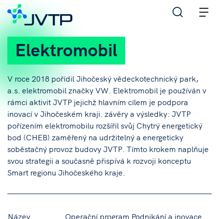
M
Elektromobil
V roce 2018 pořídil Jihočeský vědeckotechnický park,
a.s. elektromobil značky VW. Elektromobil je používán v
rámci aktivit JVTP jejichž hlavním cílem je podpora
inovací v Jihočeském kraji. závěry a výsledky: JVTP
pořízením elektromobilu rozšířil svůj Chytrý energetický
bod (CHEB) zaměřený na udržitelný a energeticky
soběstačný provoz budovy JVTP. Tímto krokem naplňuje
svou strategii a současně přispívá k rozvoji konceptu
Smart regionu Jihočeského kraje.
Název
Operační program Podnikání a inovace