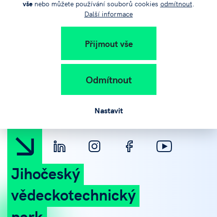
vše
nebo můžete používání souborů cookies
odmítnout
.
Další informace
Přijmout vše
+420 383 579 111
Odmítnout
info@jvtp.cz
Nastavit
Jihočeský
vědeckotechnický
park