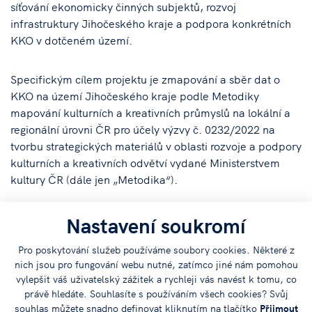
síťování ekonomicky činných subjektů, rozvoj
infrastruktury Jihočeského kraje a podpora konkrétních
KKO v dotčeném území.
Specifickým cílem projektu je zmapování a sběr dat o
KKO na území Jihočeského kraje podle Metodiky
mapování kulturních a kreativních průmyslů na lokální a
regionální úrovni ČR pro účely výzvy č. 0232/2022 na
tvorbu strategických materiálů v oblasti rozvoje a podpory
kulturních a kreativních odvětví vydané Ministerstvem
kultury ČR (dále jen „Metodika“).
V souladu s Metodikou Ministerstva kultury má projekt 2
Nastavení soukromí
cíle:
Pro poskytování služeb používáme soubory cookies. Některé z
nich jsou pro fungování webu nutné, zatímco jiné nám pomohou
tvorba datové základny KKO v Jihočeském kraji
vylepšit váš uživatelský zážitek a rychleji vás navést k tomu, co
vytvoření strategického materiálu rozvoje a podpory
právě hledáte. Souhlasíte s používáním všech cookies? Svůj
KKO v Jihočeském kraji.
souhlas můžete snadno definovat kliknutím na tlačítko
Přijmout