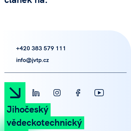
+420 383 579 111
info@jvtp.cz
Jihočeský
vědeckotechnický