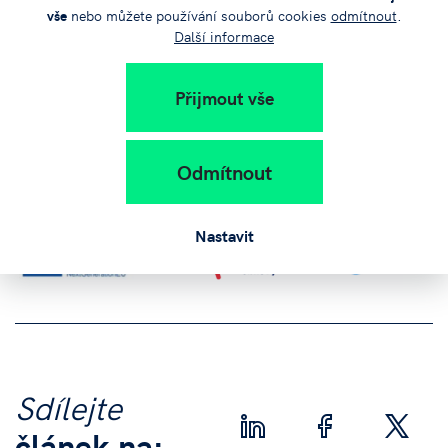
vše
nebo můžete používání souborů cookies
odmítnout
.
Další informace
Pro potřeby realizace projektu předkladatel provede
členění KKO v návaznosti na statistické vymezení v
Přijmout vše
certifikované metodice (trojsektorové členění kulturního a
kreativního sektoru, resp. oblasti kultury dle Satelitního
účtu kultury). KKO budou dále dle klasifikace CZ-NACE
Odmítnout
podřazeny jednotlivým oblastem kultury tak, jak uvádí
Metodika.
Nastavit
Sdílejte
článek na: