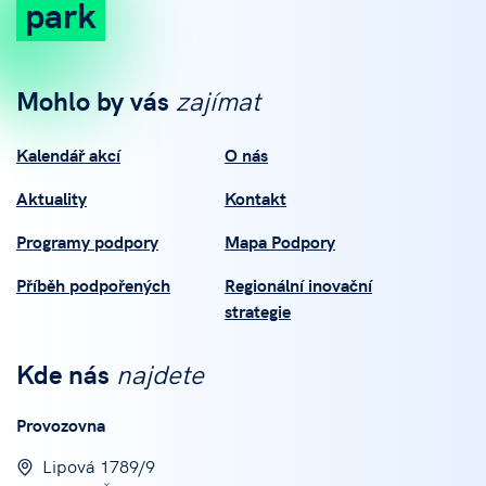
park
Mohlo by vás
zajímat
Kalendář akcí
O nás
Aktuality
Kontakt
Programy podpory
Mapa Podpory
Příběh podpořených
Regionální inovační
strategie
Kde nás
najdete
Provozovna
Lipová 1789/9