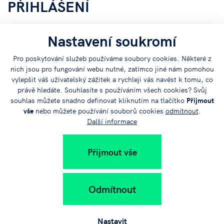
PŘIHLÁŠENÍ
Nastavení soukromí
Více informací: Jana Moravcová,
moravcova@jvtp.cz
,
774 969 654.
Pro poskytování služeb používáme soubory cookies. Některé z
nich jsou pro fungování webu nutné, zatímco jiné nám pomohou
VYHLÁŠENÍ
vylepšit váš uživatelský zážitek a rychleji vás navést k tomu, co
právě hledáte. Souhlasíte s používáním všech cookies? Svůj
souhlas můžete snadno definovat kliknutím na tlačítko
Přijmout
Soutěž byla vyhlášena 10. února 2025, zájemci o účast se
vše
nebo můžete používání souborů cookies
odmítnout
.
Další informace
mohou hlásit do 16. března 2025.
Přijmout vše
Sdílejte
Odmítnout
článek na:
Nastavit