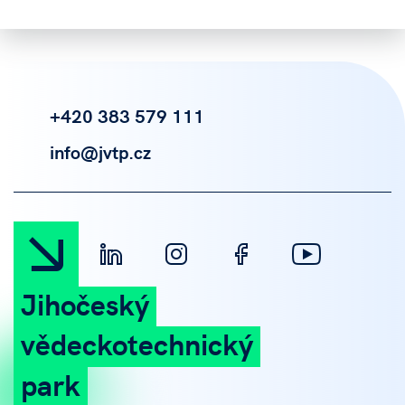
+420 383 579 111
info@jvtp.cz
Jihočeský
vědeckotechnický
park