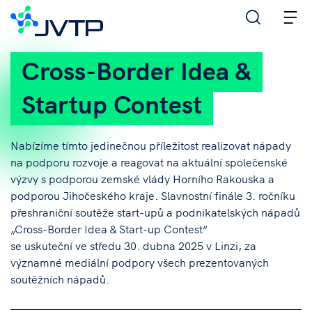
M
Cross-Border Idea &
Startup Contest
Nabízíme tímto jedinečnou příležitost realizovat nápady
na podporu rozvoje a reagovat na aktuální společenské
výzvy s podporou zemské vlády Horního Rakouska a
podporou Jihočeského kraje. Slavnostní finále 3. ročníku
přeshraniční soutěže start-upů a podnikatelských nápadů
„Cross-Border Idea & Start-up Contest“
se uskuteční ve středu 30. dubna 2025 v Linzi, za
významné mediální podpory všech prezentovaných
soutěžních nápadů.