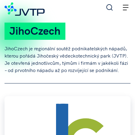
M
JihoCzech
JihoCzech je regionální soutěž podnikatelských nápadů,
kterou pořádá Jihočeský vědeckotechnický park (JVTP).
Je otevřená jednotlivcům, týmům i firmám v jakékoli fázi
– od prvotního nápadu až po rozvíjející se podnikání.