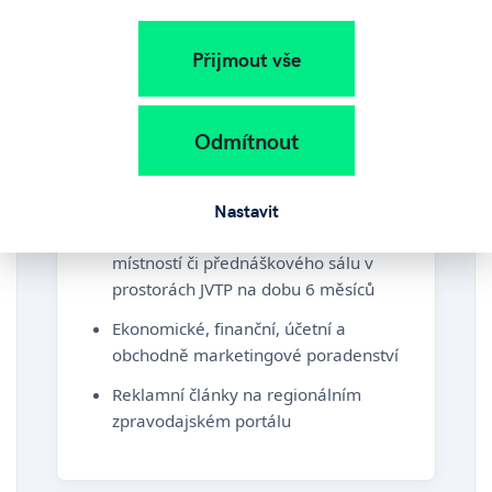
Přijmout vše
Nejlepší Nápad
pro projekty ve fázi před založením firmy
Odmítnout
50 000 Kč
Nastavit
Bezplatné užívání zasedacích
místností či přednáškového sálu v
prostorách JVTP na dobu 6 měsíců
Ekonomické, finanční, účetní a
obchodně marketingové poradenství
Reklamní články na regionálním
zpravodajském portálu