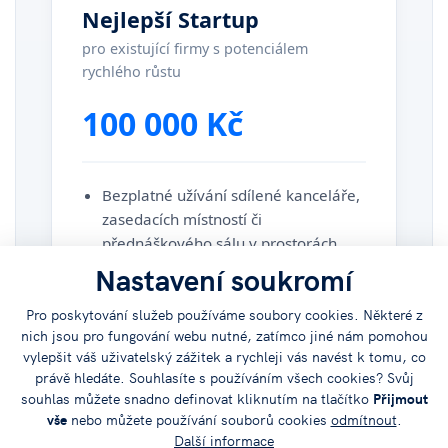
Nejlepší Startup
pro existující firmy s potenciálem
rychlého růstu
100 000 Kč
Bezplatné užívání sdílené kanceláře,
zasedacích místností či
přednáškového sálu v prostorách
JVTP na dobu 6 měsíců
Nastavení soukromí
Ekonomické, finanční, účetní a
Pro poskytování služeb používáme soubory cookies. Některé z
obchodně marketingové poradenství
nich jsou pro fungování webu nutné, zatímco jiné nám pomohou
vylepšit váš uživatelský zážitek a rychleji vás navést k tomu, co
Reklamní články na regionálním
právě hledáte. Souhlasíte s používáním všech cookies? Svůj
zpravodajském portálu
souhlas můžete snadno definovat kliknutím na tlačítko
Přijmout
vše
nebo můžete používání souborů cookies
odmítnout
.
Další informace