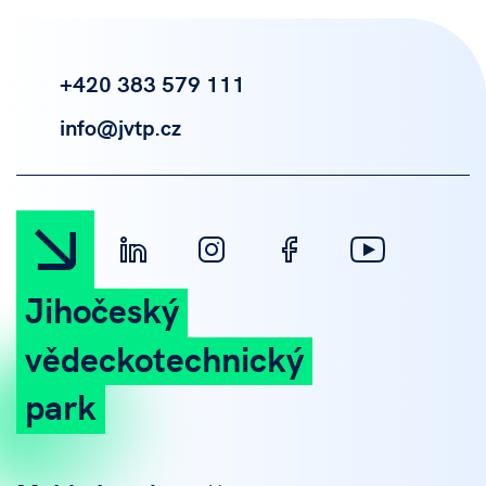
+420 383 579 111
info@jvtp.cz
Jihočeský
vědeckotechnický
park