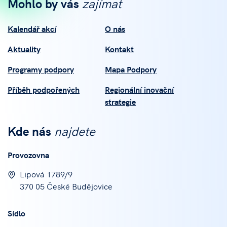
Mohlo by vás
zajímat
Kalendář akcí
O nás
Aktuality
Kontakt
Programy podpory
Mapa Podpory
Příběh podpořených
Regionální inovační
strategie
Kde nás
najdete
Provozovna
Lipová 1789/9
370 05 České Budějovice
Sídlo