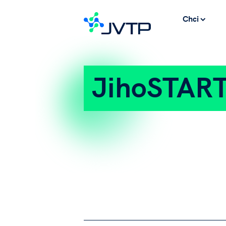
Chci
JihoSTAR