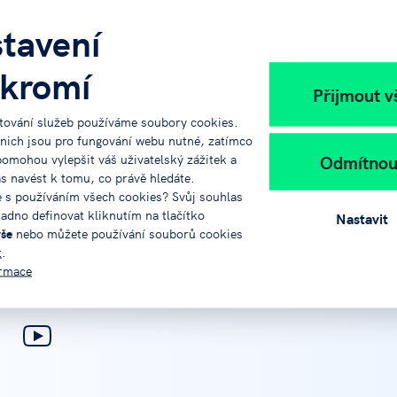
tavení
kromí
Přijmout v
tování služeb používáme soubory cookies.
 nich jsou pro fungování webu nutné, zatímco
Odmítnou
pomohou vylepšit váš uživatelský zážitek a
info@jvtp.cz
ás navést k tomu, co právě hledáte.
e s používáním všech cookies? Svůj souhlas
adno definovat kliknutím na tlačítko
Nastavit
vše
nebo můžete používání souborů cookies
t
.
ormace