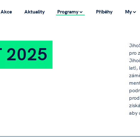
Akce
Aktuality
Programy
Příběhy
My
T 2025
Jiho
pro z
Jiho
let),
zámě
ment
podn
prod
získ
aby 