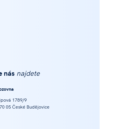
e nás
najdete
ozovna
ipová 1789/9
70 05 České Budějovice