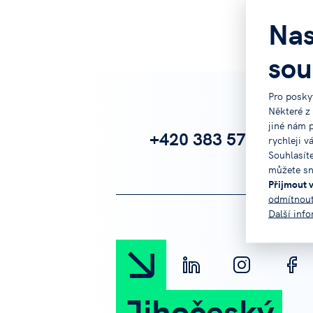
Nas
sou
Pro posky
Některé z
jiné nám 
+420 383 579 111
rychleji v
Souhlasít
můžete sn
Přijmout 
odmítnou
Další inf
Jihočeský