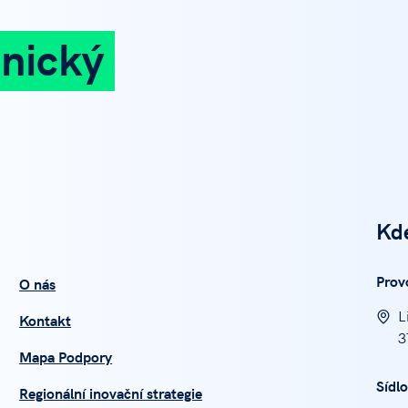
nický
Kd
Prov
O nás
L
Kontakt
3
Mapa Podpory
Sídlo
Regionální inovační strategie