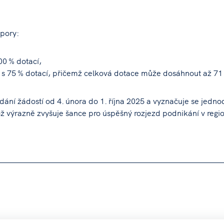
pory:
00 % dotací,
ng s 75 % dotací, přičemž celková dotace může dosáhnout až 71
ní žádostí od 4. února do 1. října 2025 a vyznačuje se jedn
 výrazně zvyšuje šance pro úspěšný rozjezd podnikání v regi