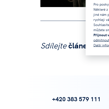
Pro posky
Některé z
jiné nám 
rychleji v
Souhlasít
můžete sn
Přijmout 
odmítnou
Sdílejte
článek na:
Další inf
+420 383 579 111