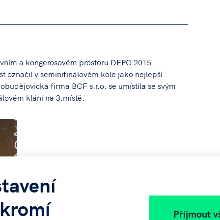
tivním a kongerosovém prostoru DEPO 2015
st označil v seminifinálovém kole jako nejlepší
kobudějovická firma BCF s.r.o. se umístila se svým
álovém klání na 3.místě.
tavení
kromí
Přijmout v