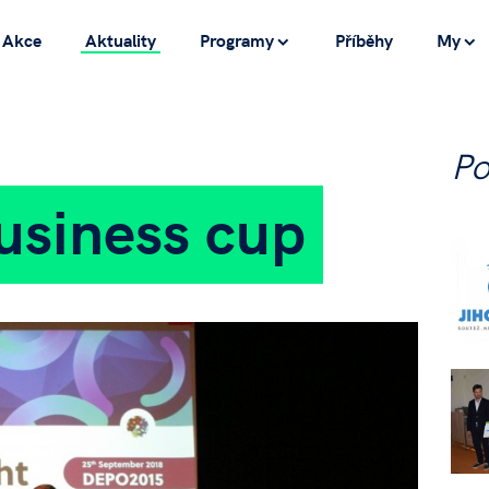
Akce
Aktuality
Programy
Příběhy
My
P
usiness cup