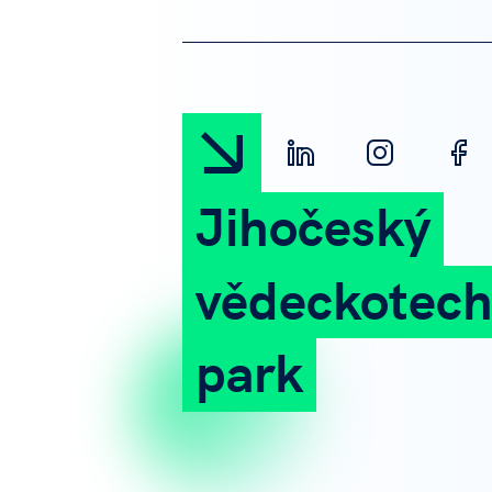
Jihočeský
vědeckotech
park