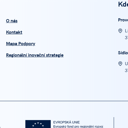
Kd
Prov
O nás
L
Kontakt
3
Mapa Podpory
Sídlo
Regionální inovační strategie
U
3