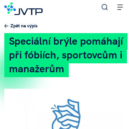
M
Zpět na výpis
Speciální brýle pomáhají
při fóbiích, sportovcům i
manažerům