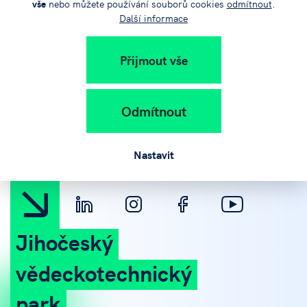
vše
nebo můžete používání souborů cookies
odmítnout
.
Další informace
Přijmout vše
+420 383 579 111
Odmítnout
info@jvtp.cz
Nastavit
Jihočeský
vědeckotechnický
park