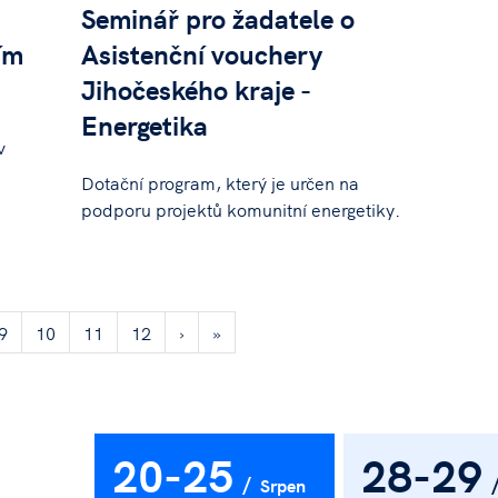
Seminář pro žadatele o
ím
Asistenční vouchery
Jihočeského kraje -
Energetika
v
Dotační program, který je určen na
podporu projektů komunitní energetiky.
9
10
11
12
›
»
20-25
28-29
Srpen