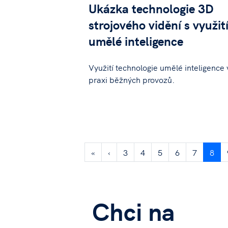
Ukázka technologie 3D
strojového vidění s využit
umělé inteligence
Využití technologie umělé inteligence 
praxi běžných provozů.
«
‹
3
4
5
6
7
8
Chci na