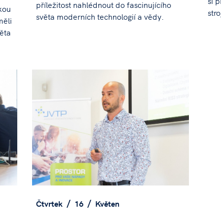
si 
příležitost nahlédnout do fascinujícího
kou
str
světa moderních technologií a vědy.
měli
věta
Čtvrtek
16
Květen