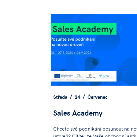
Středa
24
Červenec
Sales Academy
Chcete své podnikání posunout na n
úroveň? Cítíte, že Vaše obchodní aktiv