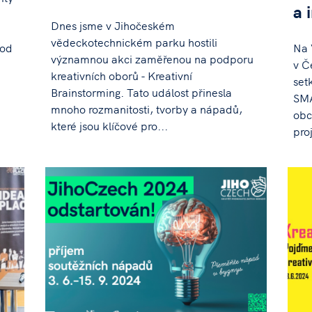
a 
Dnes jsme v Jihočeském
vědeckotechnickém parku hostili
 od
Na 
významnou akci zaměřenou na podporu
v Č
kreativních oborů - Kreativní
set
Brainstorming. Tato událost přinesla
SMA
mnoho rozmanitosti, tvorby a nápadů,
obc
které jsou klíčové pro...
pro