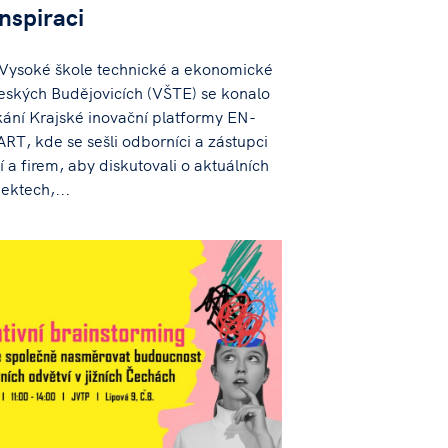
inspiraci
Vysoké škole technické a ekonomické
eských Budějovicích (VŠTE) se konalo
kání Krajské inovační platformy EN-
RT, kde se sešli odborníci a zástupci
í a firem, aby diskutovali o aktuálních
jektech,...