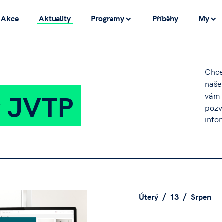
Akce
Aktuality
Programy
Příběhy
My
Chce
naše
 JVTP
vám 
pozv
info
Úterý
13
Srpen