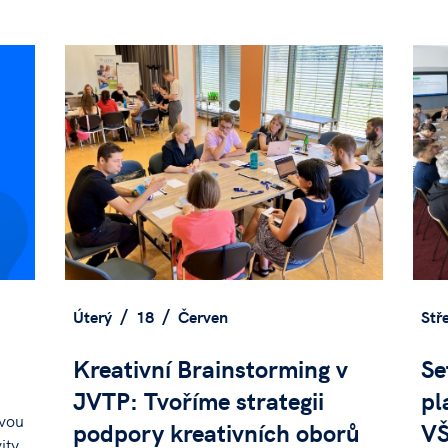
Úterý
18
Červen
Stř
Kreativní Brainstorming v
Se
JVTP: Tvoříme strategii
pl
ovou
podpory kreativních oborů
VŠ
ity