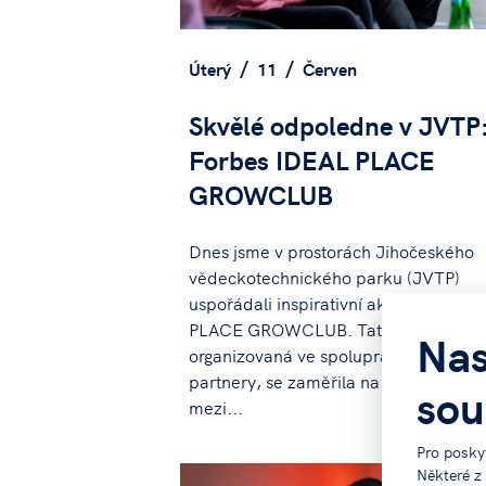
Úterý
11
Červen
Skvělé odpoledne v JVTP
Forbes IDEAL PLACE
GROWCLUB
Dnes jsme v prostorách Jihočeského
vědeckotechnického parku (JVTP)
uspořádali inspirativní akci Forbes I
PLACE GROWCLUB. Tato událost,
Nas
organizovaná ve spolupráci s našimi
partnery, se zaměřila na spolupráci
sou
mezi...
Pro posky
Některé z