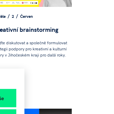
ěle
2
Červen
eativní brainstorming
jďte diskutovat a společně formulovat
ategii podpory pro kreativní a kulturní
ry v Jihočeském kraji pro další roky.
še