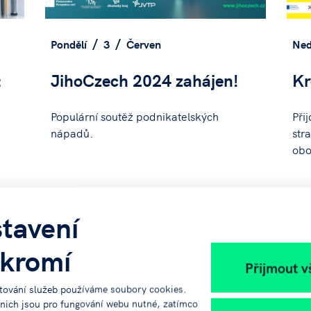
Pondělí
3
Červen
Ned
:
JihoCzech 2024 zahájen!
Kr
Populární soutěž podnikatelských
Při
nápadů.
str
obo
DEAL
tavení
kromí
Přijmout v
tování služeb používáme soubory cookies.
 nich jsou pro fungování webu nutné, zatímco