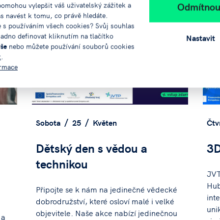
Odmítnou
pomohou vylepšit váš uživatelský zážitek a
ás navést k tomu, co právě hledáte.
e s používáním všech cookies? Svůj souhlas
adno definovat kliknutím na tlačítko
Nastavit
vše
nebo můžete používání souborů cookies
t
.
ormace
Sobota
25
Květen
Čtv
Dětský den s vědou a
3D
technikou
JVT
Hub
Připojte se k nám na jedinečné vědecké
inte
dobrodružství, které osloví malé i velké
uni
objevitele. Naše akce nabízí jedinečnou
 a