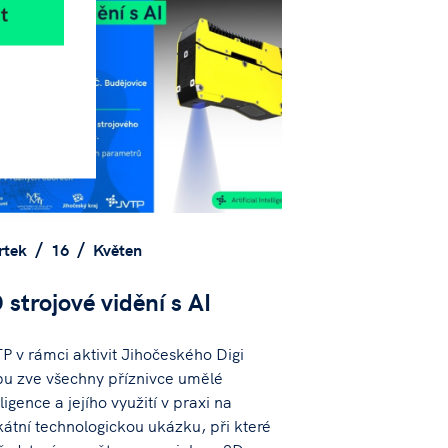
t
rtek
16
Květen
 strojové vidění s AI
P v rámci aktivit Jihočeského Digi
u zve všechny příznivce umělé
ligence a jejího využití v praxi na
kátní technologickou ukázku, při které