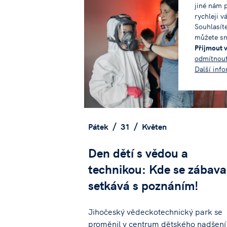
jiné nám 
rychleji v
Souhlasít
můžete sn
Přijmout 
odmítnou
Další inf
Pátek
31
Květen
Den dětí s vědou a
technikou: Kde se zábava
setkává s poznáním!
Jihočeský vědeckotechnický park se
proměnil v centrum dětského nadšení