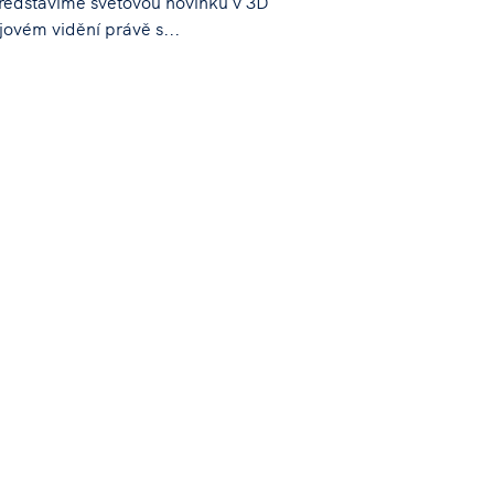
představíme světovou novinku v 3D
ojovém vidění právě s...