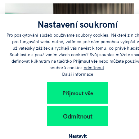
Nastavení soukromí
Pro poskytování služeb používáme soubory cookies. Některé z nich
pro fungování webu nutné, zatímco jiné nám pomohou vylepšit 
uživatelský zážitek a rychleji vás navést k tomu, co právě hledát
Souhlasíte s používáním všech cookies? Svůj souhlas můžete sn
definovat kliknutím na tlačítko
Přijmout vše
nebo můžete použív
souborů cookies
odmítnout
.
Další informace
Přijmout vše
Pondělí
7
Říjen
Odmítnout
Startup Camp 2024
Nastavit