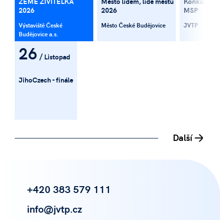
ZEMĚ ŽIVITELKA
Město lidem, lidé městu
Konkurence
2026
2026
MSP
Výstaviště České
Město České Budějovice
JVTP
Budějovice a.s.
26
Listopad
JihoCzech - finále
Další
+420 383 579 111
info@jvtp.cz