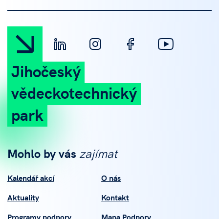
Jihočeský
vědeckotechnický
park
Mohlo by vás
zajímat
Kalendář akcí
O nás
Aktuality
Kontakt
Programy podpory
Mapa Podpory