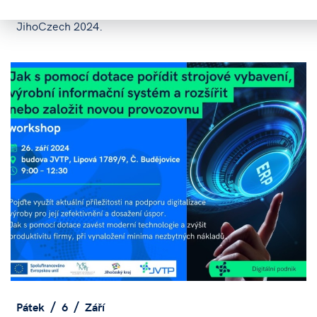
Dvoudenní workshop připravený pro účastníky soutěže
JihoCzech 2024.
Pátek
6
Září