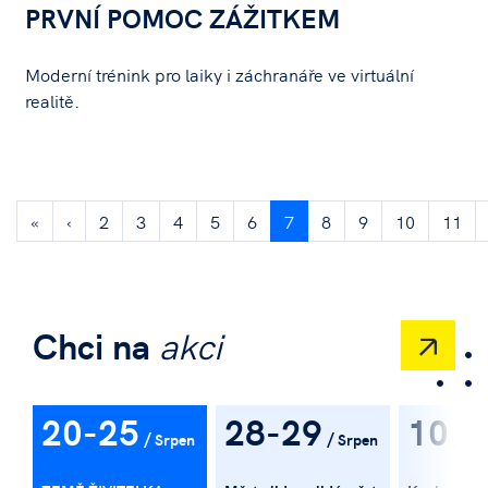
PRVNÍ POMOC ZÁŽITKEM
Moderní trénink pro laiky i záchranáře ve virtuální
realitě.
«
‹
2
3
4
5
6
7
8
9
10
11
Chci na
akci
20-25
28-29
10
Srpen
Srpen
Zář