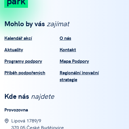
park
Mohlo by vás
zajímat
Kalendář akcí
O nás
Aktuality
Kontakt
Programy podpory
Mapa Podpory
Příběh podpořených
Regionální inovační
strategie
Kde nás
najdete
Provozovna
Lipová 1789/9
370 05 České Budějovice