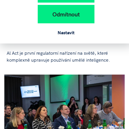
Pondělí
12
Leden
Odmítnout
Zveme vás na odborný webinář k Al
Act v rámci projektu Al Catalyst tor
Nastavit
SMEs (ATCZ00036)
Al Act je první regulatorní nařízení na světě, které
komplexně upravuje používání umělé inteligence.