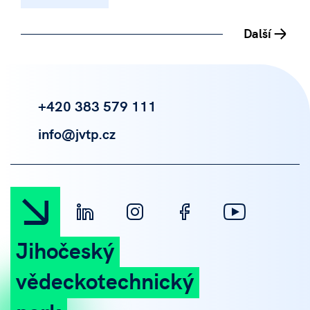
Další
+420 383 579 111
info@jvtp.cz
Jihočeský
vědeckotechnický