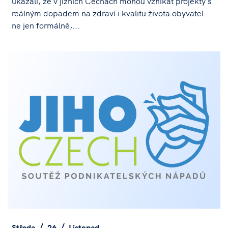
ukázali, že v jižních Čechách mohou vznikat projekty s
reálným dopadem na zdraví i kvalitu života obyvatel –
ne jen formálně,...
Středa
26
Listopad