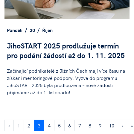
Pondělí
20
Říjen
JihoSTART 2025 prodlužuje termín
pro podání žádostí až do 1. 11. 2025
Začínající podnikatelé z Jižních Čech mají více času na
získání mentoringové podpory. Výzva do programu
JihoSTART 2025 byla prodloužena – nové žádosti
přijímáme až do 1. listopadu!
‹
1
2
3
4
5
6
7
8
9
10
›
»