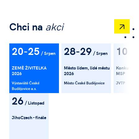
Chci na
akci
20-25
28-29
10
Srpen
Srpen
Zář
ZEMĚ ŽIVITELKA
Město lidem, lidé městu
Konkurence
2026
2026
MSP
Výstaviště České
Město České Budějovice
JVTP
Budějovice a.s.
26
Listopad
JihoCzech - finále