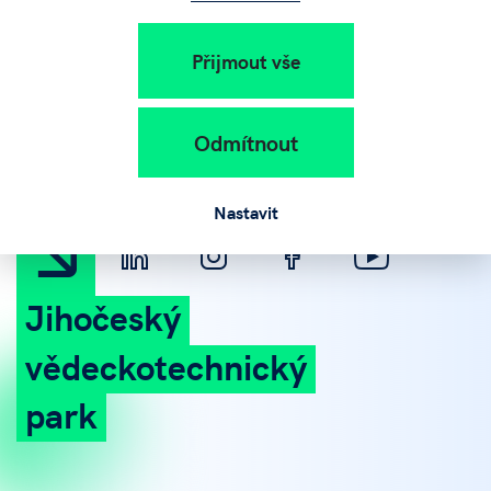
Přijmout vše
+420 383 579 111
info@jvtp.cz
Odmítnout
Nastavit
Jihočeský
vědeckotechnický
park