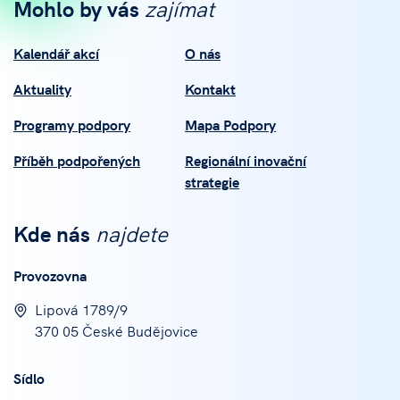
Mohlo by vás
zajímat
Kalendář akcí
O nás
Aktuality
Kontakt
Programy podpory
Mapa Podpory
Příběh podpořených
Regionální inovační
strategie
Kde nás
najdete
Provozovna
Lipová 1789/9
370 05 České Budějovice
Sídlo