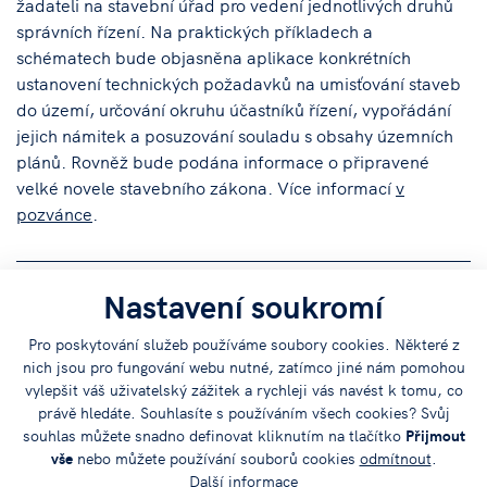
žadateli na stavební úřad pro vedení jednotlivých druhů
správních řízení. Na praktických příkladech a
schématech bude objasněna aplikace konkrétních
ustanovení technických požadavků na umisťování staveb
do území, určování okruhu účastníků řízení, vypořádání
jejich námitek a posuzování souladu s obsahy územních
plánů. Rovněž bude podána informace o připravené
velké novele stavebního zákona. Více informací
v
pozvánce
.
Nastavení soukromí
Sdílejte
Pro poskytování služeb používáme soubory cookies. Některé z
nich jsou pro fungování webu nutné, zatímco jiné nám pomohou
článek na:
vylepšit váš uživatelský zážitek a rychleji vás navést k tomu, co
právě hledáte. Souhlasíte s používáním všech cookies? Svůj
souhlas můžete snadno definovat kliknutím na tlačítko
Přijmout
vše
nebo můžete používání souborů cookies
odmítnout
.
Další informace