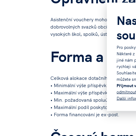
Nas
Asistenční vouchery mohou využít subje
dobrovolných svazků obcí, školských pr
sou
vysokých škol, spolků, ústavů a obchod
Pro posky
Forma a výš
Některé z
jiné nám 
rychleji v
Souhlasít
Celková alokace dotačního programu či
můžete sn
• Minimální výše příspěvku je 100.000,
Přijmout 
odmítnou
• Maximální výše příspěvku je 1.000.00
Další inf
• Min. požadovaná spoluúčast žadatele
• Maximální podíl poskytovatele dotace
• Forma financování je ex-post.