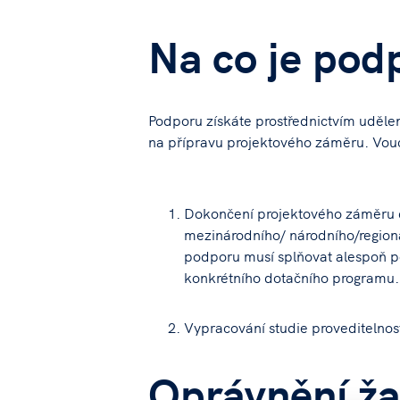
Na co je pod
Podporu získáte prostřednictvím uděle
na přípravu projektového záměru. Vouc
Dokončení projektového záměru 
mezinárodního/ národního/region
podporu musí splňovat alespoň po
konkrétního dotačního programu.
Vypracování studie proveditelnost
Oprávnění ža