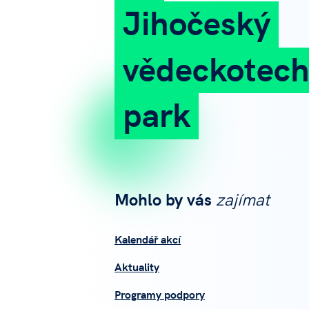
Jihočeský
vědeckotech
park
Mohlo by vás
zajímat
Kalendář akcí
Aktuality
Programy podpory