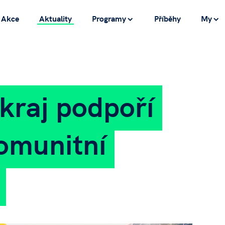
Akce
Aktuality
Programy
Příběhy
My
kraj podpoří
omunitní