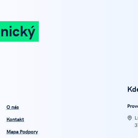
nický
Kd
Prov
O nás
L
Kontakt
3
Mapa Podpory