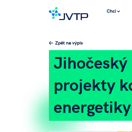
Chci
Zpět na výpis
Jihočeský 
projekty k
energetiky