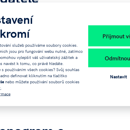
tavení
kty se sídlem v Jihočeském kraji, včetně obcí,
ávních osob, veřejných výzkumných institucí,
kromí
ních společností vlastněných veřejnými institucemi.
Přijmout v
tování služeb používáme soubory cookies.
e podpory
 nich jsou pro fungování webu nutné, zatímco
Odmítnou
pomohou vylepšit váš uživatelský zážitek a
ás navést k tomu, co právě hledáte.
e s používáním všech cookies? Svůj souhlas
ní 10.000.000,- Kč.
adno definovat kliknutím na tlačítko
Nastavit
- Kč.
vše
nebo můžete používání souborů cookies
t
.
0,- Kč.
ormace
 je 15 %.
 je 85 %.