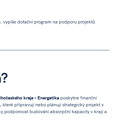
s. vypíše dotační program na podporu projektů
á?
ihočeského kraje – Energetika
poskytne finanční
které připravují nebo plánují strategický projekt v
cky podporovat budování absorpční kapacity v kraji a