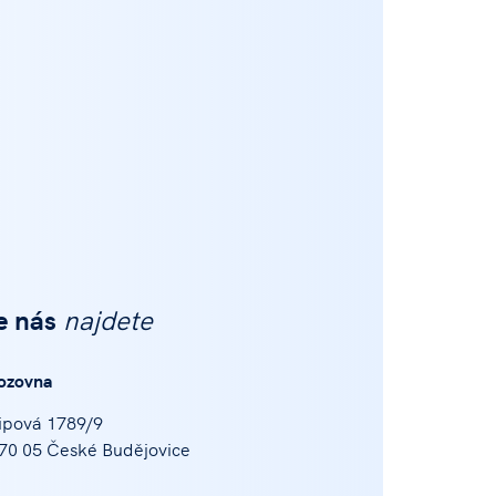
e nás
najdete
ozovna
ipová 1789/9
70 05 České Budějovice